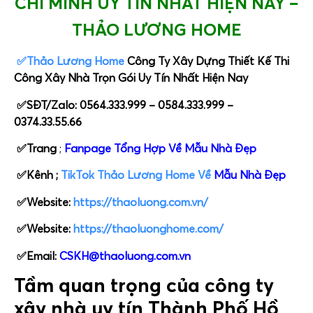
CHÍ MINH UY TÍN NHẤT HIỆN NAY –
THẢO LƯƠNG HOME
✅Thảo Lương Home
Công Ty Xây Dựng Thiết Kế Thi
Công Xây Nhà Trọn Gói Uy Tín Nhất Hiện Nay
✅SĐT/Zalo: 0564.333.999 – 0584.333.999 –
0374.33.55.66
✅Trang
;
Fanpage Tổng Hợp Về Mẫu Nhà Đẹp
✅Kênh ;
TikTok Thảo Lương Home Về
Mẫu Nhà Đẹp
✅Website:
https://thaoluong.com.vn/
✅Website:
https://thaoluonghome.com/
✅Email:
CSKH@thaoluong.com.vn
Tầm quan trọng của công ty
xây nhà uy tín Thành Phố Hồ