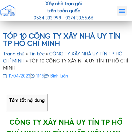
Xây nhà trọn gói
trên toàn quốc
0584.333.999 - 0374.33.55.66
Trang chủ
Giới th
Nhà mẫ
Tin tức
Liên hệ
TÓP 10 CÔNG TY XÂY NHÀ UY TÍN
TP HỒ CHÍ MINH
Trang chủ
»
Tin tức
»
CÔNG TY XÂY NHÀ UY TÍN TP HỒ
CHÍ MINH
»
TÓP 10 CÔNG TY XÂY NHÀ UY TÍN TP HỒ CHÍ
MINH
11/04/2023
11:16
Bình luận
Tóm tắt nội dung
CÔNG TY XÂY NHÀ UY TÍN TP HỒ