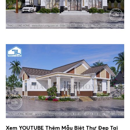
Xem YOUTUBE Thêm Mẫu Biệt Thự Đẹp Tại