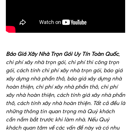
Báo Giá Xây Nhà Trọn Gói Uy Tín Toàn Quốc
,
chi phí xây nhà trọn gói, chi phí thi công trọn
gói, cách tính chi phí xây nhà trọn gói, báo giá
xây dựng nhà phần thô, báo giá xây dựng nhà
hoàn thiện, chi phí xây nhà phần thô, chi phí
xây nhà hoàn thiện, cách tính giá xây nhà phần
thô, cách tính xây nhà hoàn thiện. Tất cả đều là
những thông tin quan trọng mà Quý khách
cần nắm bắt trước khi làm nhà. Nếu Quý
khách quan tâm về các vấn đề này và có nhu