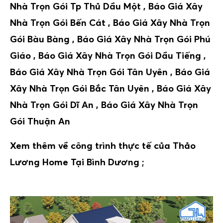
Nhà Trọn Gói Tp Thủ Dầu Một ,
Báo Giá Xây
Nhà Trọn Gói Bến Cát ,
Báo Giá Xây Nhà Trọn
Gói Bàu Bàng ,
Báo Giá Xây Nhà Trọn Gói Phú
Giáo ,
Báo Giá Xây Nhà Trọn Gói Dầu Tiếng ,
Báo Giá Xây Nhà Trọn Gói Tân Uyên ,
Báo Giá
Xây Nhà Trọn Gói Bắc Tân Uyên ,
Báo Giá Xây
Nhà Trọn Gói Dĩ An ,
Báo Giá Xây Nhà Trọn
Gói Thuận An
Xem thêm về công trình thực tế của Thảo
Lương Home Tại Bình Dương ;