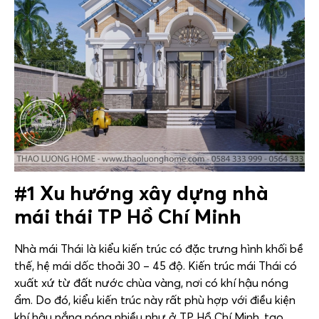
#1 Xu hướng xây dựng nhà
mái thái TP Hồ Chí Minh
Nhà mái Thái là kiểu kiến trúc có đặc trưng hình khối bề
thế, hệ mái dốc thoải 30 – 45 độ. Kiến trúc mái Thái có
xuất xứ từ đất nước chùa vàng, nơi có khí hậu nóng
ẩm. Do đó, kiểu kiến trúc này rất phù hợp với điều kiện
khí hậu nắng nóng nhiều như ở TP Hồ Chí Minh, tạo