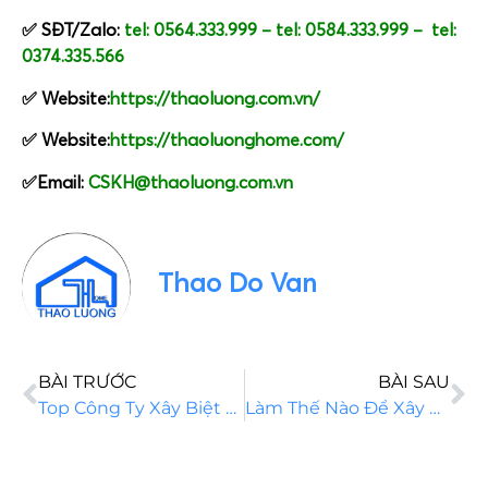
✅ SĐT/Zalo:
tel: 0564.333.999
–
tel: 0584.333.999
–
tel:
0374.335.566
✅ Website:
https://thaoluong.com.vn/
✅ Website:
https://thaoluonghome.com/
✅Email:
CSKH@thaoluong.com.vn
Thao Do Van
BÀI TRƯỚC
BÀI SAU
Top Công Ty Xây Biệt Thự Vườn Bà Rịa Vũng Tàu
Làm Thế Nào Để Xây Dựng Nhà Đẹp Giá Tốt Nhất