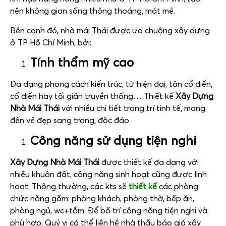
nên không gian sống thông thoáng, mát mẻ.
Bên cạnh đó, nhà mái Thái được ưa chuộng xây dựng
ở TP Hồ Chí Minh, bởi:
Tính thẩm mỹ cao
Đa dạng phong cách kiến trúc, từ hiện đại, tân cổ điển,
cổ điển hay tối giản truyền thống… Thiết kế
Xây Dựng
Nhà Mái Thái
với nhiều chi tiết trang trí tinh tế, mang
đến vẻ đẹp sang trọng, độc đáo.
Công năng sử dụng tiện nghi
Xây Dựng Nhà Mái Thái
được thiết kế đa dạng với
nhiều khuôn đất, công năng sinh hoạt cũng được linh
hoạt. Thông thường, các kts sẽ
thiết kế
các phòng
chức năng gồm: phòng khách, phòng thờ, bếp ăn,
phòng ngủ, wc+tắm. Để bố trí công năng tiện nghi và
phù hợp, Quý vị có thể liên hệ nhà thầu báo giá xây