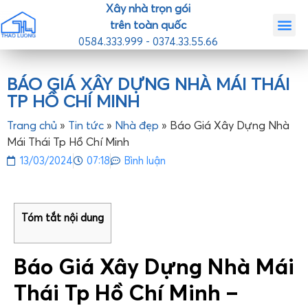
Xây nhà trọn gói
trên toàn quốc
0584.333.999 - 0374.33.55.66
Trang chủ
Giới th
Nhà mẫ
Tin tức
Liên hệ
BÁO GIÁ XÂY DỰNG NHÀ MÁI THÁI
TP HỒ CHÍ MINH
Trang chủ
»
Tin tức
»
Nhà đẹp
»
Báo Giá Xây Dựng Nhà
Mái Thái Tp Hồ Chí Minh
13/03/2024
07:18
Bình luận
Tóm tắt nội dung
Báo Giá Xây Dựng Nhà Mái
Thái Tp Hồ Chí Minh –