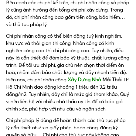
Bên cạnh các chi phí kể trên, chi phí nhân công và pháp
lý cũng ảnh hưởng đến tổng chi phí xây dựng. Trong
đó, chi phí nhân công bao gồm tiền công, bảo hiểm…
và thủ tục pháp lý.
Chi phí nhân công có thể biến động tuỳ kinh nghiệm,
khu vực và thời gian thi công. Nhân công có kinh
nghiệm càng cao thì chi phí càng cao. Tuy nhiên, điều
này là cần thiết để đảm bảo kỹ thuật, chất lượng công
trình. Để tối ưu chi phí, gia chủ nên chọn thời điểm ôn
hoà, nhằm đảm bảo chất lượng và đẩy nhanh tiến độ.
Hiện nay, chi phí nhân công
Xây Dựng Nhà
Mái Thái
TP
Hồ Chí Minh dao động khoảng 1 triệu đến 3,2 triệu
đồng/m2. Tuy nhiên, đây chỉ là mức giá tham khảo, Quý
vị nên liên hệ với nhiều nhà thầu uy tín để có báo giá
chính xác, phù hợp với nhu cầu và ngân sách.
Chi phí pháp lý dùng để hoàn thành các thủ tục pháp
lý cần thiết như xin giấy phép, hoàn công, đăng ký
quyền sở hữu… Chi phí cho thủ tục này không cao