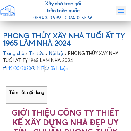
Xây nhà trọn gói
trên toàn quốc
0584.333.999 - 0374.33.55.66
Trang chủ
Giới th
Nhà mẫ
Tin tức
Liên hệ
PHONG THỦY XÂY NHÀ TUỔI ẤT TỴ
1965 LÀM NHÀ 2024
Trang chủ
»
Tin tức
»
Nội bộ
»
PHONG THỦY XÂY NHÀ
TUỔI ẤT TỴ 1965 LÀM NHÀ 2024
19/05/2023
11:17
Bình luận
Tóm tắt nội dung
GIỚI THIỆU CÔNG TY THIẾT
KẾ XÂY DỰNG NHÀ ĐẸP UY