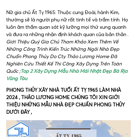
Nữ gia chủ Ất Tỵ 1965: Thuộc cung Đoài, hành Kim,
thường sẽ là người phụ nữ rất tinh tế và trầm tính. Họ
luôn âm thầm quan sát kỹ lưỡng mọi thứ xung quanh
và đưa ra những nhận định khách quan của bản thân .
Giới Thiệu Quý Gia Chủ Tham Khảo Xem Thêm Về
Những Công Trình Kiến Trúc Những Ngôi Nhà Đẹp
Chuẩn Phong Thủy Do Cty Thảo Lương Home Đã
Nghiên Cứu Thiết Kế Thi Công Xây Dựng Trên Toàn
Quốc ;
Top 2 Xây Dựng Mẫu Nhà Mái Nhật Đẹp Bà Rịa
Vũng Tàu
PHONG THỦY XÂY NHÀ TUỔI ẤT TỴ 1965 LÀM NHÀ
2024 , THẢO LƯƠNG HOME CHÚNG TÔI XIN GIỚI
THIỆU NHỮNG MẪU NHÀ ĐẸP CHUẨN PHONG THỦY
DƯỚI ĐÂY ,