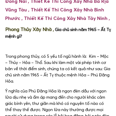
Đồng Nai ,
Thiết Kế Thi Công Xây Nhà
Bà Rịa
Vũng Tàu ,
Thiết Kế Thi Công Xây Nhà
Bình
Phước ,
Thiết Kế Thi Công Xây Nhà
Tây Ninh ,
Phong Thủy Xây Nhà ,
Gia chủ sinh năm 1965 – Ất Tỵ
mệnh gì?
Trong phong thủy, có 5 yếu tố ngũ hành là: Kim – Mộc
– Thủy – Hỏa – Thổ. Sau khi làm một vài phép tính cơ
bản về thời điểm sinh, chúng ta có kết quả như sau: Gia
chủ sinh năm 1965 – Ất Tỵ thuộc mệnh Hỏa – Phú Đăng
Hỏa.
Ý nghĩa của Phú Đăng Hỏa là ngọn đèn dầu với ngọn
lửa dịu nhẹ và ấm áp mang đến cho người khác cảm
giác bình yên, thư giãn mà khó có nguyên tố nào có
thể thay thế được. Ngọn lửa này thường được mọi
người sử dụng trong các lễ hội hoa đăng, hội rước đèn