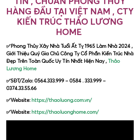
TÍN , CHUẨN PHONG THỦY
HÀNG ĐẦU TẠI VIỆT NAM , CTY
KIẾN TRÚC THẢO LƯƠNG
HOME
✅Phong Thủy Xây Nhà Tuổi Ất Tỵ 1965 Làm Nhà 2024 ,
Giới Thiệu Quý Gia Chủ Công Ty Cổ Phần Kiến Trúc Nhà
Đẹp Trên Toàn Quốc Uy Tín Nhất Hiện Nay ,
Thảo
Lương Home
✅SĐT/Zalo: 0564.333.999 – 0584 . 333.999 –
0374.33.55.66
✅Website:
https://thaoluong.com.vn/
✅Website:
https://thaoluonghome.com/