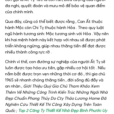
đa nghi, quyết đoán và mưu mô để bảo vệ quan điểm
của chính mình.
Qua đây, cũng có thể biết được rằng ,
Can Ất thuộc
hành Mộc còn Chi Tỵ thuộc hành Hỏa . Theo quy luật
ngũ hành tương sinh: Mộc tương sinh với Hỏa . Vậy nên
khi hai mệnh hành này kết hợp với nhau sẽ được phát
triển không ngừng, giúp nhau thăng tiến để đạt được
nhiều thành công rực rỡ .
Chính vì thế, con đường sự nghiệp của người Ất Tỵ sẽ
luôn được tạo hóa ưu tiên, gặp nhiều cơ hội tốt . Nếu
nắm bắt được trọn vẹn những thời cơ đó , thì gia chủ
1965 sẽ nhanh chóng thăng tiến , đời sống đủ đầy và
an nhàn ,
Giới Thiệu Quý Gia Chủ Tham Khảo Xem
Thêm Về Những Công Trình Kiến Trúc Những Ngôi Nhà
Đẹp Chuẩn Phong Thủy Do Cty Thảo Lương Home Đã
Nghiên Cứu Thiết Kế Thi Công Xây Dựng Trên Toàn
Quốc ;
Top 2 Công Ty Thiết Kế Nhà Đẹp Bình Phước Uy