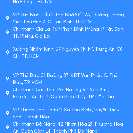
Hà Đông – Hà Nội
VP Tân Bình: Lầu 2 Tòa Nhà Số 27A, Đường Hoàng
Việt, Phường 4, Q. Tân Bình, TP.HCM
Chi nhánh Gia Lai: 169 Phan Đình Phùng, P. Tây Sơn,
TP. Pleiku, Gia Lai
Xưởng Nhôm Kính: 67 Nguyễn Thị Nỉ, Trung An, Củ
Chi, TP. HCM
VP Thủ Đức: 51 Đường 37, KĐT Vạn Phúc, Q. Thủ
Đức, TP. HCM
Chi nhánh Cần Thơ: 167, Đường Võ Văn Kiệt,
Phường An Thới, Quận Bình Thủy, TP. Cần Thơ
VP Thanh Hóa: Thôn 11 Xã Thọ Bình , Huyện Triệu
Sơn , Thanh Hóa
Chi nhánh Đà Nẵng: 42 Nhơn Hòa 21, Phường Hòa
An, Quận Cẩm Lệ, Thành Phố Đà Nẵng