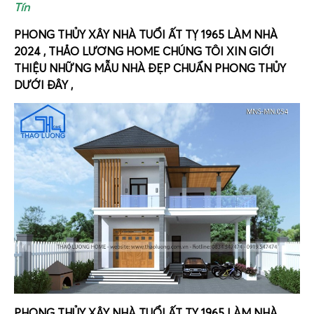
Tín
PHONG THỦY XÂY NHÀ TUỔI ẤT TỴ 1965 LÀM NHÀ
2024 , THẢO LƯƠNG HOME CHÚNG TÔI XIN GIỚI
THIỆU NHỮNG MẪU NHÀ ĐẸP CHUẨN PHONG THỦY
DƯỚI ĐÂY ,
PHONG THỦY XÂY NHÀ TUỔI ẤT TỴ 1965 LÀM NHÀ