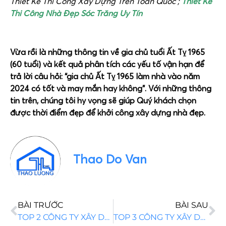
Thiết Kế Thi Công Xây Dựng Trên Toàn Quốc ;
Thiết Kế
Thi Công Nhà Đẹp Sóc Trăng Uy Tín
Vừa rồi là những thông tin về gia chủ tuổi Ất Tỵ 1965
(60 tuổi) và kết quả phân tích các yếu tố vận hạn để
trả lời câu hỏi: “gia chủ Ất Tỵ 1965 làm nhà vào năm
2024 có tốt và may mắn hay không”. Với những thông
tin trên, chúng tôi hy vọng sẽ giúp Quý khách chọn
được thời điểm đẹp để khởi công xây dựng nhà đẹp.
Thao Do Van
BÀI TRƯỚC
BÀI SAU
TOP 2 CÔNG TY XÂY DỰNG NHÀ MÁI THÁI BÌNH PHƯỚC
TOP 3 CÔNG TY XÂY DỰNG NHÀ MÁI NHẬT BÌNH PHƯỚC