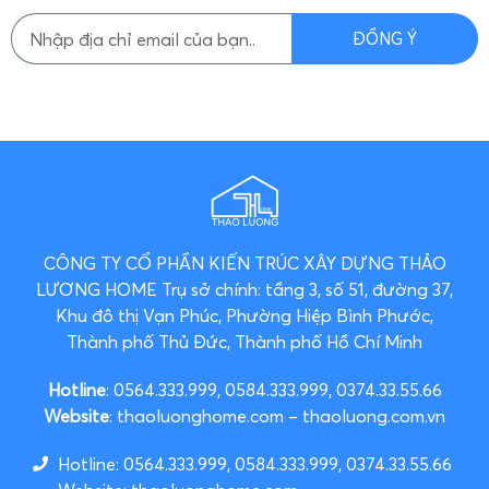
ĐỒNG Ý
CÔNG TY CỔ PHẦN KIẾN TRÚC XÂY DỰNG THẢO
LƯƠNG HOME
Trụ sở chính: tầng 3, số 51, đường 37,
Khu đô thị Vạn Phúc, Phường Hiệp Bình Phước,
Thành phố Thủ Đức, Thành phố Hồ Chí Minh
Hotline
: 0564.333.999, 0584.333.999, 0374.33.55.66
Website
: thaoluonghome.com – thaoluong.com.vn
Hotline: 0564.333.999, 0584.333.999, 0374.33.55.66