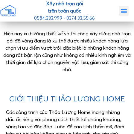
Xây nhà trọn gói
trên toàn quốc
0584.333.999 - 0374.33.55.66
Trang chủ
Giới th
Nhà mẫ
Tin tức
Liên hệ
Hiện nay xu hướng thiết kế và thi công xây dựng nhà trọn
gói đã vàng đang là xu thế được nhiều khách hàng lựa
chọn vì ưu điểm vượt trội, đặc biệt là những khách hàng
đang rất bận rộn cũng như không có nhiều kinh nghiệm và
thời gian để lựa chọn nguyên vật liệu, giám sát thi công
nhà.
GIỚI THIỆU THẢO LƯƠNG HOME
Các công trình của Thảo Lương Home mang những
dấu ấn riêng với phong cách thiết kế phóng khoáng,
sáng tạo và độc đáo. Luôn đề cao tính thẩm mỹ, đảm
bảo sự hài hòa không gian và tiện nghi cho gia chủ.