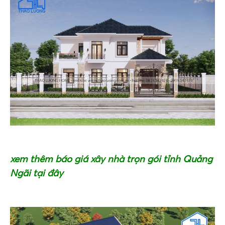
xem thêm báo giá xây nhà trọn gói tỉnh Quảng
Ngãi tại đây