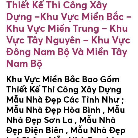
Thiết Kế Thi Công Xây
Dựng –
Khu Vực Miền Bắc –
Khu Vực Miền Trung – Khu
Vực Tây Nguyên – Khu Vực
Đông Nam Bộ Và Miền Tây
Nam Bộ
Khu Vực Miền Bắc Bao Gồm
Thiết Kế Thi Công Xây Dựng
Mẫu Nhà Đẹp Các Tỉnh Như ;
Mẫu Nhà Đẹp Hòa Bình , Mẫu
Nhà Đẹp Sơn La , Mẫu Nhà
Đẹp Điện Biên , Mẫu Nhà Đẹp