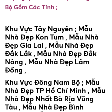
Bộ Gồm Các Tỉnh ;
Khu Vực Tây Nguyên ; Mẫu
Nhà Đẹp Kon Tum , Mẫu Nhà
Đẹp Gia Lai , Mẫu Nhà Đẹp
Đắk Lắk , Mẫu Nhà Đẹp Đắk
Nông , Mẫu Nhà Đẹp Lâm
Đồng ,
Khu Vực Đông Nam Bộ ; Mẫu
Nhà Đẹp TP Hồ Chí Minh , Mẫu
Nhà Đẹp Nhất Bà Rịa Vũng
Tàu , Mẫu Nhà Đẹp Bình