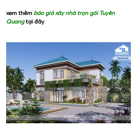
xem thêm
báo giá xây nhà trọn gói Tuyên
Quang
tại đây