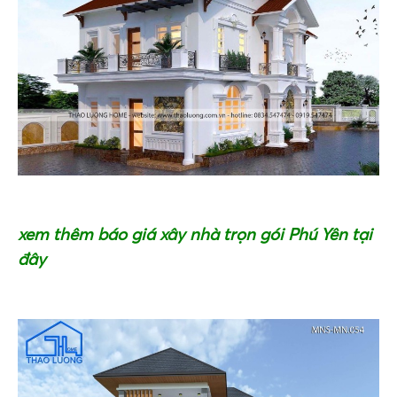
xem thêm báo giá xây nhà trọn gói Phú Yên tại
đây