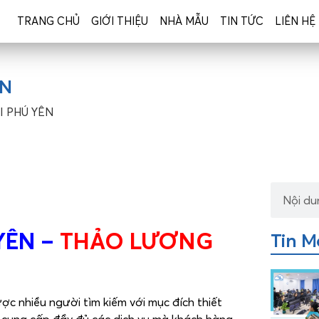
TRANG CHỦ
GIỚI THIỆU
NHÀ MẪU
TIN TỨC
LIÊN HỆ
ÊN
I PHÚ YÊN
YÊN –
THẢO LƯƠNG
Tin M
 nhiều người tìm kiếm với mục đích thiết