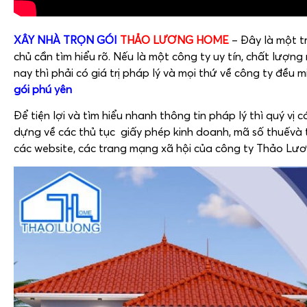
XÂY NHÀ TRỌN GÓI
THẢO LƯƠNG HOME
– Đây là một t
chủ cần tìm hiểu rõ. Nếu là một công ty uy tín, chất lượng
nay thì phải có giá trị pháp lý và mọi thứ về công ty đều m
gói phú yên
Để tiện lợi và tìm hiểu nhanh thông tin pháp lý thì quý vị 
dựng về các thủ tục giấy phép kinh doanh, mã số thuếvà 
các website, các trang mạng xã hội của công ty Thảo Lư