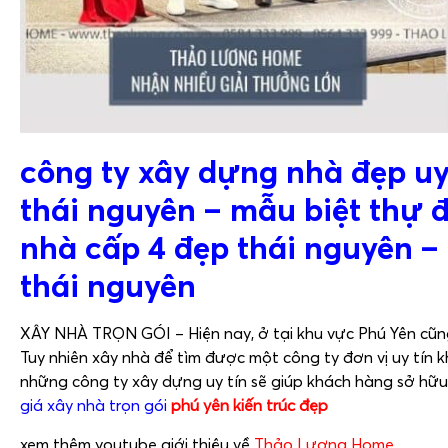
công ty xây dựng nhà đẹp uy
thái nguyên – mẫu biệt thự 
nhà cấp 4 đẹp thái nguyên –
thái nguyên
XÂY NHÀ TRỌN GÓI – Hiện nay, ở tại khu vực Phú Yên cũng 
Tuy nhiên xây nhà để tìm được một công ty đơn vị uy tín k
những công ty xây dựng uy tín sẽ giúp khách hàng sở hữu
giá xây nhà trọn gói
phú yên kiến trúc đẹp
xem thêm youtube giới thiệu về
Thảo Lương Home