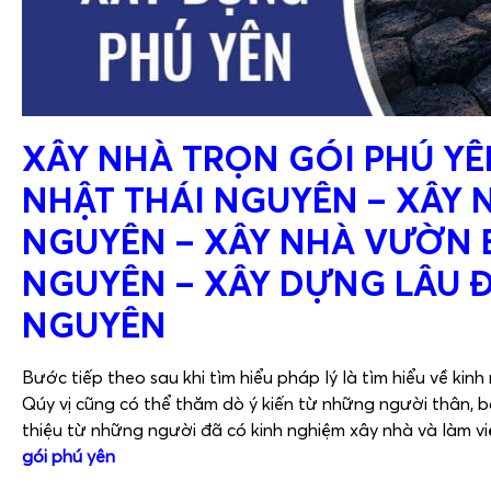
XÂY NHÀ TRỌN GÓI PHÚ YÊ
NHẬT THÁI NGUYÊN – XÂY N
NGUYÊN – XÂY NHÀ VƯỜN B
NGUYÊN – XÂY DỰNG LÂU Đ
NGUYÊN
Bước tiếp theo sau khi tìm hiểu pháp lý là tìm hiểu về kin
Qúy vị cũng có thể thăm dò ý kiến từ những người thân, b
thiệu từ những người đã có kinh nghiệm xây nhà và làm vi
gói phú yên