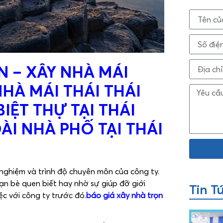
N – XÂY NHÀ MÁI
HÀ MÁI THÁI THÁI
IỆT THỰ TẠI THÁI
ÀI NHÀ PHỐ TẠI THÁI
h nghiệm và trình độ chuyên môn của công ty.
ạn bè quen biết hay nhờ sự giúp đỡ giới
Tin T
ệc với công ty trước đó.
báo giá xây nhà trọn