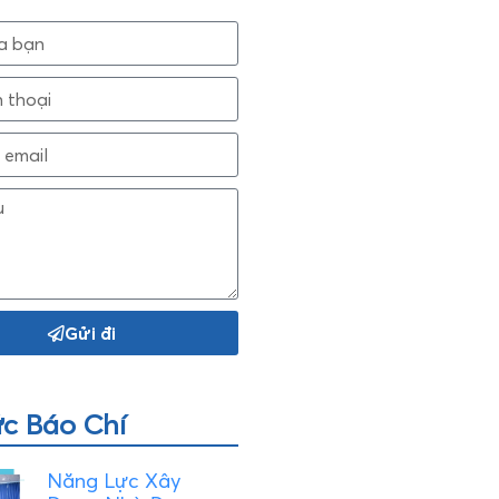
Gửi đi
ức Báo Chí
Năng Lực Xây