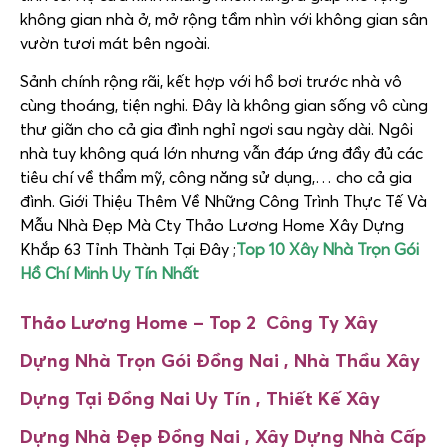
không gian nhà ở, mở rộng tầm nhìn với không gian sân
vườn tươi mát bên ngoài.
Sảnh chính rộng rãi, kết hợp với hồ bơi trước nhà vô
cùng thoáng, tiện nghi. Đây là không gian sống vô cùng
thư giãn cho cả gia đình nghỉ ngơi sau ngày dài. Ngôi
nhà tuy không quá lớn nhưng vẫn đáp ứng đầy đủ các
tiêu chí về thẩm mỹ, công năng sử dụng,… cho cả gia
đình. Giới Thiệu Thêm Về Những Công Trình Thực Tế Và
Mẫu Nhà Đẹp Mà Cty Thảo Lương Home Xây Dựng
Khắp 63 Tỉnh Thành Tại Đây ;
Top 10 Xây Nhà Trọn Gói
Hồ Chí Minh Uy Tín Nhất
Thảo Lương Home – Top 2 Công Ty Xây
Dựng Nhà Trọn Gói Đồng Nai , Nhà Thầu Xây
Dựng Tại Đồng Nai Uy Tín , Thiết Kế Xây
Dựng Nhà Đẹp Đồng Nai , Xây Dựng Nhà Cấp