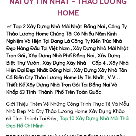
NAI UY TÍN NHẤT – THẢO LƯƠNG
HOME
✅ Top 2 Xây Dựng Nhà Mái Nhật Đồng Nai , Công Ty
Thảo Lương Home Chúng Tôi Có Nhiều Năm Kinh
Nghiệm Và Hiện Tại Đang Là Công Ty Kiến Trúc Nhà
Đẹp Hàng Đầu Tại Việt Nam , Xây Dựng Nhà Mái Nhật
Trọn Gói , Xây Dựng Nhà Phố Đồng Nai , Xây Dựng
Biệt Thự Vườn , Xây Dựng Xây Nhà Cấp 4 , Xây Nhà
Hiện Đại Đẹp Nhất Đồng Nai , Xây Dựng Xây Nhà Tân
Cổ Điển Cty Thảo Lương Home Uy Tín Nhất , V..V …
Thiết Kế Xây Dựng Nhà Trọn Gói Tại Đồng Nai Và
Khắp 63 Tỉnh Thành Phố Trên Toàn Quốc
Giới Thiệu Thêm Về Những Công Trình Thực Tế Và Mẫu
Nhà Đẹp Mà Cty Thảo Lương Home Xây Dựng Khắp
63 Tỉnh Thành Tại Đây ;
Top 10 Xây Dựng Nhà Mái Thái
Đẹp Hồ Chí Minh