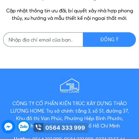
Cập nhật thông tin ưu đãi, bí quyết xây nhà hợp phong
thủy, xu hướng và mẫu thiết kế nội ngoại thất mới.
ĐỒNG Ý
CÔNG TY CỔ PHẦN KIẾN TRÚC XÂY DỰNG THẢO
LƯƠNG HOME
Trụ sở chính: tầng 3, số 51, đường 37,
Khu đô thị Vạn Phúc, Phường Hiệp Bình Phước,
Thành phố Thủ Đức, Thành phố Hồ Chí Minh
0564 333 999