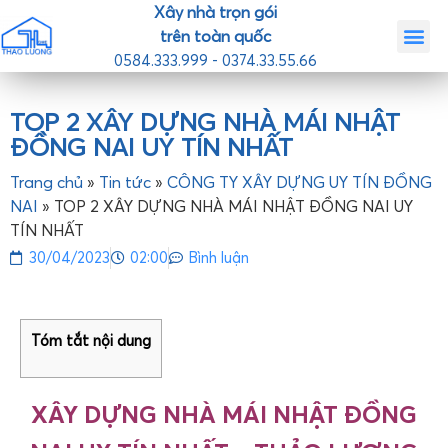
Xây nhà trọn gói
trên toàn quốc
0584.333.999 - 0374.33.55.66
Trang chủ
Giới th
Nhà mẫ
Tin tức
Liên hệ
TOP 2 XÂY DỰNG NHÀ MÁI NHẬT
ĐỒNG NAI UY TÍN NHẤT
Trang chủ
»
Tin tức
»
CÔNG TY XÂY DỰNG UY TÍN ĐỒNG
NAI
»
TOP 2 XÂY DỰNG NHÀ MÁI NHẬT ĐỒNG NAI UY
TÍN NHẤT
30/04/2023
02:00
Bình luận
Tóm tắt nội dung
XÂY DỰNG NHÀ MÁI NHẬT ĐỒNG