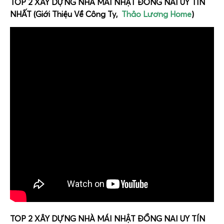
TOP 2 XÂY DỰNG NHÀ MÁI NHẬT ĐỒNG NAI UY TÍN
NHẤT (
Giới Thiệu Về Công Ty,
Thảo Lương
Home
)
TOP 2 XÂY DỰNG NHÀ MÁI NHẬT ĐỒNG NAI UY TÍN