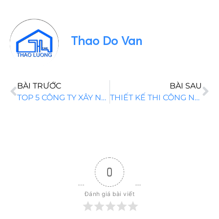
Thao Do Van
BÀI TRƯỚC
BÀI SAU
TOP 5 CÔNG TY XÂY NHÀ TRỌN GÓI ĐỒNG NAI UY TÍN
THIẾT KẾ THI CÔNG NHÀ ĐẸP SÓC TRĂNG UY TÍN
0
Đánh giá bài viết