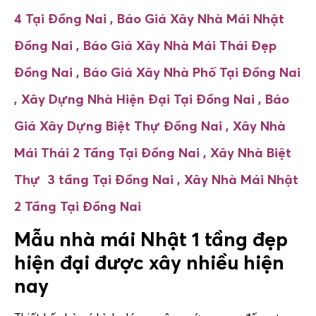
4 Tại Đồng Nai , Báo Giá Xây Nhà Mái Nhật
Đồng Nai , Báo Giá Xây Nhà Mái Thái Đẹp
Đồng Nai , Báo Giá Xây Nhà Phố Tại Đồng Nai
, Xây Dựng Nhà Hiện Đại Tại Đồng Nai , Báo
Giá Xây Dựng Biệt Thự Đồng Nai , Xây Nhà
Mái Thái 2 Tầng Tại Đồng Nai , Xây Nhà Biệt
Thự 3 tầng Tại Đồng Nai , Xây Nhà Mái Nhật
2 Tầng Tại Đồng Nai
Mẫu nhà mái Nhật 1 tầng đẹp
hiện đại được xây nhiều hiện
nay