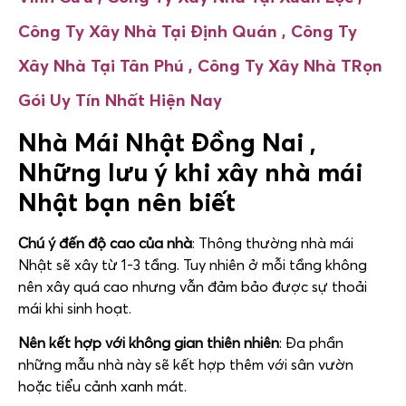
Công Ty Xây Nhà Tại
Định Quán ,
Công Ty
Xây Nhà Tại
Tân Phú , Công Ty Xây Nhà TRọn
Gói Uy Tín Nhất Hiện Nay
Nhà Mái Nhật Đồng Nai ,
Những lưu ý khi xây nhà mái
Nhật bạn nên biết
Chú ý đến độ cao của nhà
: Thông thường nhà mái
Nhật sẽ xây từ 1-3 tầng. Tuy nhiên ở mỗi tầng không
nên xây quá cao nhưng vẫn đảm bảo được sự thoải
mái khi sinh hoạt.
Nên kết hợp với không gian thiên nhiên
: Đa phần
những mẫu nhà này sẽ kết hợp thêm với sân vườn
hoặc tiểu cảnh xanh mát.