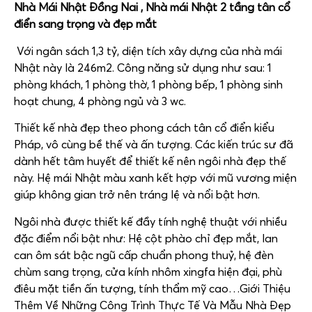
Nhà Mái Nhật Đồng Nai , Nhà mái Nhật 2 tầng tân cổ
điển sang trọng và đẹp mắt
Với ngân sách 1,3 tỷ, diện tích xây dựng của nhà mái
Nhật này là 246m2. Công năng sử dụng như sau: 1
phòng khách, 1 phòng thờ, 1 phòng bếp, 1 phòng sinh
hoạt chung, 4 phòng ngủ và 3 wc.
Thiết kế nhà đẹp theo phong cách tân cổ điển kiểu
Pháp, vô cùng bề thế và ấn tượng. Các kiến trúc sư đã
dành hết tâm huyết để thiết kế nên ngôi nhà đẹp thế
này. Hệ mái Nhật màu xanh kết hợp với mũ vương miện
giúp không gian trở nên tráng lệ và nổi bật hơn.
Ngôi nhà được thiết kế đầy tính nghệ thuật với nhiều
đặc điểm nổi bật như: Hệ cột phào chỉ đẹp mắt, lan
can ôm sát bậc ngũ cấp chuẩn phong thuỷ, hệ đèn
chùm sang trọng, cửa kính nhôm xingfa hiện đại, phù
điêu mặt tiền ấn tượng, tính thẩm mỹ cao…Giới Thiệu
Thêm Về Những Công Trình Thực Tế Và Mẫu Nhà Đẹp