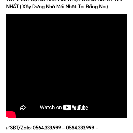
NHẤT ( Xây Dựng Nhà Mái Nhật Tại Đồng Nai)
✅SĐT/Zalo: 0564.333.999 – 0584.333.999 –