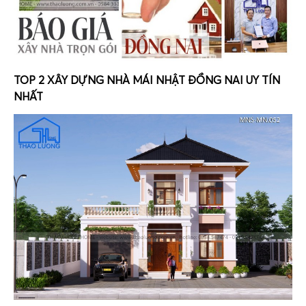
TOP 2 XÂY DỰNG NHÀ MÁI NHẬT ĐỒNG NAI UY TÍN
NHẤT