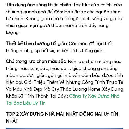
Tận dụng ánh sáng thiên nhiên
: Thiết kế cửa chính, cửa
sổ xung quanh nhà để đảm bảo được các nguồn sáng
tự nhiên. Không gian nhà tràn ngập ánh sáng và gió tự
nhiên giúp mọi người thoải mái và tràn đầy năng
lượng.
Thiết kế theo hướng tối giản
: Các món đồ nội thất
thông minh giúp tiết kiệm diện tích không gian.
Chú trọng lựa chọn màu sắc
: Nên lựa chọn những màu
trắng, nâu, kem, sữa, màu be… giúp không gian sống
mộc mạc, đơn giản, gần gũi mà vẫn đảm bảo được tính
hiện đại. Giới Thiệu Thêm Về Những Công Trình Thực Tế
Và Mẫu Nhà Đẹp Mà Cty Thảo Lương Home Xây Dựng
Khắp 63 Tỉnh Thành Tại Đây ;
Công Ty Xây Dựng Nhà
Tại Bạc Liêu Uy Tín
TOP 2 XÂY DỰNG NHÀ MÁI NHẬT ĐỒNG NAI UY TÍN
NHẤT