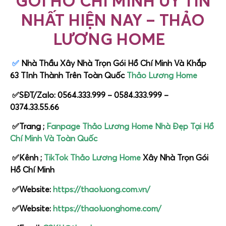
GÓI HỒ CHÍ MINH UY TÍN
NHẤT HIỆN NAY – THẢO
LƯƠNG HOME
✅
Nhà Thầu Xây Nhà Trọn Gói Hồ Chí Minh Và Khắp
63 Tỉnh Thành Trên Toàn Quốc
Thảo Lương Home
✅SĐT/Zalo: 0564.333.999 – 0584.333.999 –
0374.33.55.66
✅Trang ;
Fanpage Thảo Lương Home Nhà Đẹp Tại Hồ
Chí Minh Và Toàn Quốc
✅Kênh ;
TikTok Thảo Lương Home
Xây Nhà Trọn Gói
Hồ Chí Minh
✅Website:
https://thaoluong.com.vn/
✅Website:
https://thaoluonghome.com/