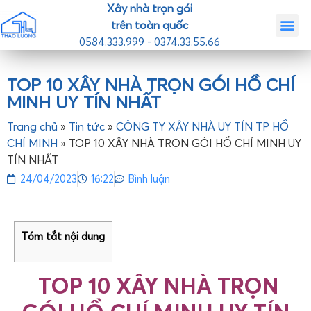
Xây nhà trọn gói
trên toàn quốc
0584.333.999 - 0374.33.55.66
Trang chủ
Giới th
Nhà mẫ
Tin tức
Liên hệ
TOP 10 XÂY NHÀ TRỌN GÓI HỒ CHÍ
MINH UY TÍN NHẤT
Trang chủ
»
Tin tức
»
CÔNG TY XÂY NHÀ UY TÍN TP HỒ
CHÍ MINH
»
TOP 10 XÂY NHÀ TRỌN GÓI HỒ CHÍ MINH UY
TÍN NHẤT
24/04/2023
16:22
Bình luận
Tóm tắt nội dung
TOP 10 XÂY NHÀ TRỌN