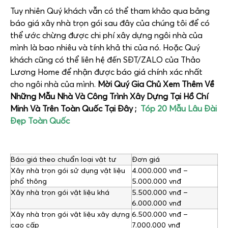
Tuy nhiên Quý khách vẫn có thể tham khảo qua bảng
báo giá xây nhà trọn gói sau đây của chúng tôi để có
thể ước chừng được chi phí xây dựng ngôi nhà của
mình là bao nhiêu và tính khả thi của nó. Hoặc Quý
khách cũng có thể liên hệ đến SĐT/ZALO của Thảo
Lương Home để nhận được báo giá chính xác nhất
cho ngôi nhà của mình.
Mời Quý Gia Chủ Xem Thêm Về
Những Mẫu Nhà Và Công Trình Xây Dựng Tại Hồ Chí
Minh Và Trên Toàn Quốc Tại Đây ;
Tóp 20 Mẫu Lâu Đài
Đẹp Toàn Quốc
Báo giá theo chuẩn loại vật tư
Đơn giá
Xây nhà trọn gói sử dụng vật liệu
4.000.000 vnđ –
phổ thông
5.000.000 vnđ
Xây nhà trọn gói vật liệu khá
5.500.000 vnđ –
6.000.000 vnđ
Xây nhà trọn gói vật liệu xây dựng
6.500.000 vnđ –
cao cấp
7.000.000 vnđ