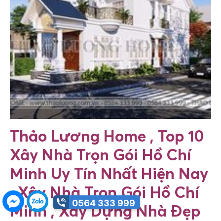
Thảo Lương Home , Top 10
Xây Nhà Trọn Gói Hồ Chí
Minh Uy Tín Nhất Hiện Nay
, Xây Nhà Trọn Gói Hồ Chí
0564 333 999
Minh ,
Xây Dựng Nhà Đẹp