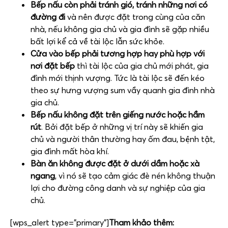
Bếp nấu còn phải tránh gió, tránh những nơi có
đường đi
và nên được đặt trong cùng của căn
nhà, nếu không gia chủ và gia đình sẽ gặp nhiều
bất lợi kể cả về tài lộc lẫn sức khỏe.
Cửa vào bếp phải tương hợp hay phù hợp với
nơi đặt bếp
thì tài lộc của gia chủ mới phát, gia
đình mới thịnh vượng. Tức là tài lộc sẽ đến kéo
theo sự hưng vượng sum vầy quanh gia đình nhà
gia chủ.
Bếp nấu không đặt trên giếng nước hoặc hầm
rút
. Bởi đặt bếp ở những vị trí này sẽ khiến gia
chủ và người thân thường hay ốm đau, bệnh tật,
gia đình mất hòa khí.
Bàn ăn không được đặt ở dưới dầm hoặc xà
ngang
, vì nó sẽ tạo cảm giác đè nén không thuận
lợi cho đường công danh và sự nghiệp của gia
chủ.
[wps_alert type=”primary”]
Tham khảo thêm: