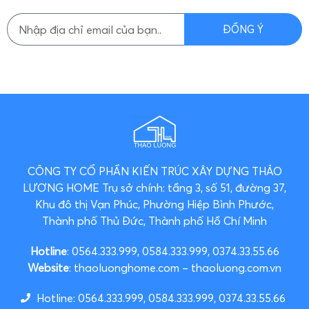
ĐỒNG Ý
CÔNG TY CỔ PHẦN KIẾN TRÚC XÂY DỰNG THẢO
LƯƠNG HOME
Trụ sở chính: tầng 3, số 51, đường 37,
Khu đô thị Vạn Phúc, Phường Hiệp Bình Phước,
Thành phố Thủ Đức, Thành phố Hồ Chí Minh
Hotline
: 0564.333.999, 0584.333.999, 0374.33.55.66
Website
: thaoluonghome.com – thaoluong.com.vn
Hotline: 0564.333.999, 0584.333.999, 0374.33.55.66