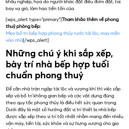
khẩu nghiệp, họa do người khác đặt điều đơm đặt, tai
bay vạ gió, làm hao tiền tốn của.
[wps_alert type=”primary”]
Tham khảo thêm về phong
thuỷ phòng bếp:
Mẹo bố trí bếp hợp phong thủy rước tài lộc, may mắn
vào nhà
[/wps_alert]
Những chú ý khi sắp xếp,
bày trí nhà bếp hợp tuổi
chuẩn phong thuỷ
Để căn nhà tràn ngập tài lộc và vượng khí thì việc sắp
xếp và bố trí không gian bếp và các vật dụng đúng
theo quy tắc phong thủy là điều hết sức quan trọng.
Dưới đây là một số hướng đặt vị trí thiết bị nhà bếp
được sắp xếp theo vị trí tốt nhất nhằm mang đến nhiều
vận may, tiền tài, sức khỏe và sự hưng vượng cho gia