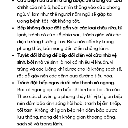
Cửa bếp nấu tránh không được để thẳng với cửa
chính
của nhà ở, hoặc nhìn thẳng vào cửa phòng
ngủ, vì làm như thế người nằm ngủ sẽ gặp tai
ương bệnh tật, rất không tốt.
Bếp không được đặt gần với các loại chậu rửa, tủ
lạnh,
tránh có cửa sổ phía sau, tránh giáp với các
diện tường hướng Tây. Điều này cấm kỵ trong
phong thủy, bởi mang đến điềm chẳng lành.
Tuyệt đối không để bếp đối diện với cửa nhà vệ
sinh,
bởi nhà vệ sinh là nơi có nhiều vi khuẩn, vi
trùng và các luồng khí được cho là không sạch sẽ,
rất dễ gây nên các bệnh qua đường tiêu hóa.
Tránh đặt bếp ngay dưới các thanh xà ngang.
Bởi xà ngang áp trên bếp sẽ làm hao tài tốn của.
Theo các chuyên gia phong thủy thì vị trí gian bếp
nên đảm bảo ánh sáng hài hoà, tránh bị ẩm thấp,
tối tăm. Không khí gian bếp nên đảm bảo được
lưu thông, mang đến không gian thoáng đãng,
sạch sẽ và trong lành.