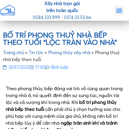
Xây nhà trọn gói
trên toàn quốc
0584.333.999 - 0374.33.55.66
Trang chủ
Giới th
Nhà mẫ
Tin tức
Liên hệ
BỐ TRÍ PHONG THUỶ NHÀ BẾP
THEO TUỔI “LỘC TRÀN VÀO NHÀ”
Trang chủ
»
Tin tức
»
Phong thủy xây nhà
»
Phong thuỷ
nhà bếp theo tuổi
31/07/2022
17:00
Bình luận
Theo phong thủy, bếp đóng vai trò vô cùng quan trọng
trong nhà ở, nó quyết định đến sự sung túc, nguồn tài
lộc và cả vượng khí trong nhà. Khi
bố trí phong thủy
nhà bếp theo tuổi
cần phải chú ý chọn hướng sao cho
phù hợp với cung mệnh của gia chủ, không nên bố trí
nhà bếp tùy ý để căn nhà
ngập tràn sinh khí và tránh