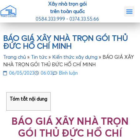
Xây nhà trọn gói
trên toàn quốc
0584.333.999 - 0374.33.55.66
Trang chủ
Giới th
Nhà mẫ
Tin tức
Liên hệ
BÁO GIÁ XÂY NHÀ TRỌN GÓI THỦ
ĐỨC HỒ CHÍ MINH
Trang chủ
»
Tin tức
»
Kiến thức xây dựng
»
BÁO GIÁ XÂY
NHÀ TRỌN GÓI THỦ ĐỨC HỒ CHÍ MINH
06/05/2023
06:03
Bình luận
Tóm tắt nội dung
BÁO GIÁ XÂY NHÀ TRỌN
GÓI THỦ ĐỨC HỒ CHÍ