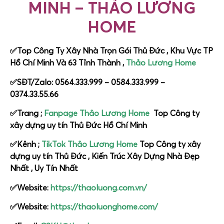
MINH – THẢO LƯƠNG
HOME
✅Top Công Ty Xây Nhà Trọn Gói Thủ Đức , Khu Vực TP
Hồ Chí Minh Và 63 Tỉnh Thành ,
Thảo Lương Home
✅SĐT/Zalo: 0564.333.999 – 0584.333.999 –
0374.33.55.66
✅Trang ;
Fanpage Thảo Lương Home
Top Công ty
xây dựng uy tín Thủ Đức Hồ Chí Minh
✅Kênh ;
TikTok Thảo Lương Home
Top Công ty xây
dựng uy tín Thủ Đức , Kiến Trúc Xây Dựng Nhà Đẹp
Nhất , Uy Tín Nhất
✅Website:
https://thaoluong.com.vn/
✅Website:
https://thaoluonghome.com/