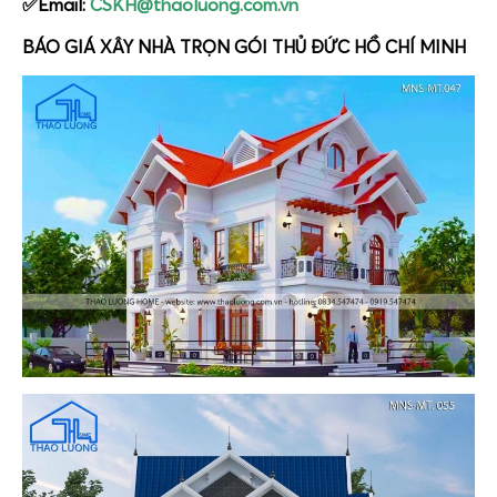
✅Email:
CSKH@thaoluong.com.vn
BÁO GIÁ XÂY NHÀ TRỌN GÓI THỦ ĐỨC HỒ CHÍ MINH