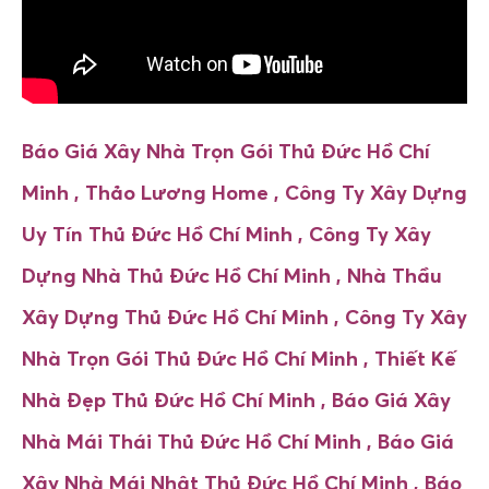
Báo Giá Xây Nhà Trọn Gói Thủ Đức Hồ Chí
Minh ,
Thảo Lương Home , Công Ty Xây Dựng
Uy Tín
Thủ Đức Hồ Chí Minh
, Công Ty Xây
Dựng Nhà
Thủ Đức Hồ Chí Minh
, Nhà Thầu
Xây Dựng
Thủ Đức Hồ Chí Minh
, Công Ty Xây
Nhà Trọn Gói
Thủ Đức Hồ Chí Minh
, Thiết Kế
Nhà Đẹp
Thủ Đức Hồ Chí Minh , Báo Giá Xây
Nhà Mái Thái
Thủ Đức Hồ Chí Minh ,
Báo Giá
Xây Nhà Mái Nhật
Thủ Đức Hồ Chí Minh ,
Báo