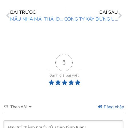
BÀI TRƯỚC
BÀI SAU
MẪU NHÀ MÁI THÁI ĐẸP THIẾT KẾ MẪU NHÀ MÁI THÁI
CÔNG TY XÂY DỰNG UY TÍN TẠI ĐỒNG NAI TOP 3
5
Đánh giá bài viết
Theo dõi
Đăng nhập