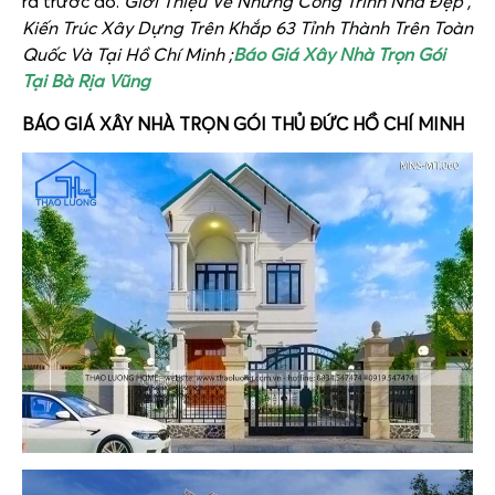
ra trước đó.
Giới Thiệu Về Những Công Trình Nhà Đẹp ,
Kiến Trúc Xây Dựng Trên Khắp 63 Tỉnh Thành Trên Toàn
Quốc Và Tại Hồ Chí Minh ;
Báo Giá Xây Nhà Trọn Gói
Tại Bà Rịa Vũng
BÁO GIÁ XÂY NHÀ TRỌN GÓI THỦ ĐỨC HỒ CHÍ MINH