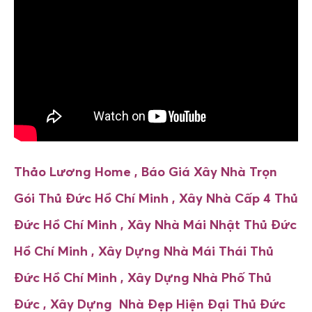
Thảo Lương Home , Báo Giá Xây Nhà Trọn
Gói Thủ Đức Hồ Chí Minh ,
Xây Nhà Cấp 4
Thủ
Đức Hồ Chí Minh
, Xây Nhà Mái Nhật
Thủ Đức
Hồ Chí Minh
, Xây Dựng Nhà Mái Thái
Thủ
Đức Hồ Chí Minh ,
Xây Dựng Nhà Phố
Thủ
Đức
, Xây Dựng Nhà Đẹp Hiện Đại
Thủ Đức