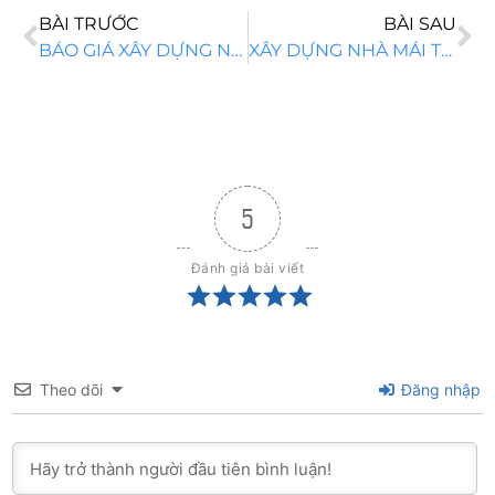
BÀI TRƯỚC
BÀI SAU
BÁO GIÁ XÂY DỰNG NHÀ CẤP 4 BÌNH DƯƠNG UY TÍN
XÂY DỰNG NHÀ MÁI THÁI ĐẸP CHƯƠNG MỸ HÀ NỘI
5
Đánh giá bài viết
Theo dõi
Đăng nhập