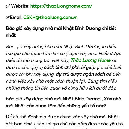
✅ Website:
https://thaoluonghome.com/
✅Email:
CSKH@thaoluong.com.vn
Báo giá xây dựng nhà mái Nhật Bình Dương chi tiết
nhất
Báo giá xây dựng nhà mái Nhật Bình Dương là điều
mà gia chủ quan tâm khi có ý định xây nhà. Hiểu được
điều đó mà trong bài viết này,
Thảo Lương Home
sẽ
đưa ra cho quý vị
cách tính chi phí
để giúp gia chủ biết
được chi phí xây dựng,
dự trù được ngân sách
để tiến
hành việc xây nhà một cách thuận lợi. Cùng tìm hiểu
những thông tin liên quan vô cùng hữu ích dưới đây.
báo giá xây dựng nhà mái Nhật Bình Dương ,
Xây nhà
mái Nhật cần quan tâm đến những yếu tố nào?
Để có thể đánh giá được chính xác xây nhà mái Nhật
hết bao nhiêu tiền thì gia chủ cần nắm được các yếu tố