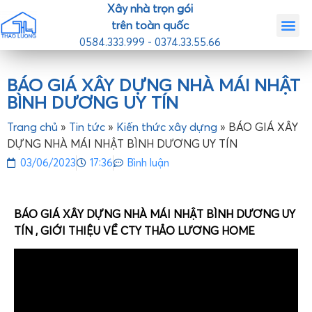
Xây nhà trọn gói
trên toàn quốc
0584.333.999 - 0374.33.55.66
Trang chủ
Giới th
Nhà mẫ
Tin tức
Liên hệ
BÁO GIÁ XÂY DỰNG NHÀ MÁI NHẬT
BÌNH DƯƠNG UY TÍN
Trang chủ
»
Tin tức
»
Kiến thức xây dựng
»
BÁO GIÁ XÂY
DỰNG NHÀ MÁI NHẬT BÌNH DƯƠNG UY TÍN
03/06/2023
17:36
Bình luận
BÁO GIÁ XÂY DỰNG NHÀ MÁI NHẬT BÌNH DƯƠNG UY
TÍN , GIỚI THIỆU VỀ CTY THẢO LƯƠNG HOME