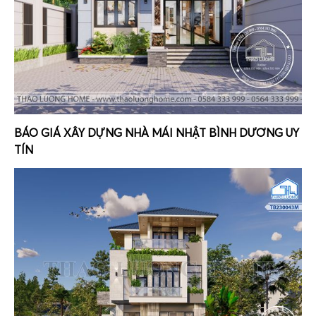
BÁO GIÁ XÂY DỰNG NHÀ MÁI NHẬT BÌNH DƯƠNG UY
TÍN