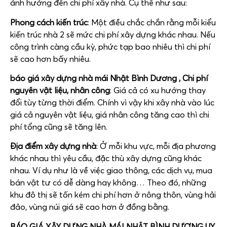
ảnh hưởng đến chi phí xây nhà. Cụ thể như sau:
Phong cách kiến trúc
: Một điều chắc chắn rằng mỗi kiểu
kiến trúc nhà 2 sẽ mức chi phí xây dựng khác nhau. Nếu
công trình càng cầu kỳ, phức tạp bao nhiêu thì chi phí
sẽ cao hơn bấy nhiêu.
báo giá xây dựng nhà mái Nhật Bình Dương ,
Chi phí
nguyên vật liệu, nhân công
: Giá cả có xu hướng thay
đổi tùy từng thời điểm. Chính vì vậy khi xây nhà vào lúc
giá cả nguyên vật liệu, giá nhân công tăng cao thì chi
phí tổng cũng sẽ tăng lên.
Địa điểm xây dựng nhà
: Ở mỗi khu vực, mỗi địa phương
khác nhau thì yêu cầu, đặc thù xây dựng cũng khác
nhau. Ví dụ như là về việc giao thông, các dịch vụ, mua
bán vật tư có dễ dàng hay không… Theo đó, những
khu đô thị sẽ tốn kém chi phí hơn ở nông thôn, vùng hải
đảo, vùng núi giá sẽ cao hơn ở đồng bằng.
BÁO GIÁ XÂY DỰNG NHÀ MÁI NHẬT BÌNH DƯƠNG UY