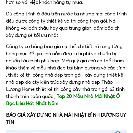
hơn so với việc khách hàng tự mua.
Dù công trình ở đâu trên nước ta nhưng mọi công trình
đều được công ty thiết kế và thi công trọn gói. Nói
không với bán thầu hay qua trung gian, đảm bảo chi
xây dựng sẽ tối ưu nhất.
Công ty có bảng báo giá cụ thể, chi tiết, rõ ràng từng
hạng mục để gia chủ nắm được chi phí và chuẩn bị
nguồn tài chính phù hợp. Mời quý gia chủ có thể tham
khảo thêm về mẫu nhà đẹp tại bình dương và các tỉnh
, thiết kế thi công nhà đẹp trọn gói , xây dựng thiết kế
nhà đẹp do cty kiến trúc xây dựng nhà đẹp Thảo
Lương Home thiết kế thi công xây nhà trọn gói 63 tỉnh
thành trên toàn quốc ,
Top 20 Mẫu Nhà Mái Nhật Ở
Bạc Liêu Hót Nhất Năm
BÁO GIÁ XÂY DỰNG NHÀ MÁI NHẬT BÌNH DƯƠNG UY
TÍN