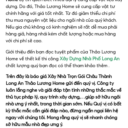
dựng. Do đó, Thảo Lương Home sẽ cung cấp vật tư
chính hãng với giá tốt nhất. Từ đó giảm thiểu chi phí
thu mua nguyên vật liệu cho ngôi nhà của quý khách.
Nếu gia chủ không có kinh nghiệm sẽ rất dễ mua phải
hàng giả, hàng nhái kém chất lượng hoặc mua hàng
với chi phí sẽ cao.
Giới thiệu đến bạn đọc tuyệt phẩm của Thảo Lương
Home về thết kế thi công
Xây Dựng Nhà Phố Long An
chất lượng quý bạn đọc có thể tham khảo thêm .
Trên đây là báo giá
Xây Nhà Trọn Gói Châu Thành
Long An Thảo Lương Home
gửi đến quý vị. Công ty
luôn lắng nghe và giải đáp tận tình những thắc mắc về
thủ tục pháp lý, quy trình xây dựng,…giúp sở hữu ngôi
nhà ưng ý nhất, trong thời gian sớm. Nếu Quý vị có bất
kỳ thắc mắc cần giải đáp nào, đừng ngần ngại liên hệ
ngay với chúng tôi. Mong rằng quý vị sẽ nhanh chóng
sở hữu mẫu nhà đẹp ưng ý.