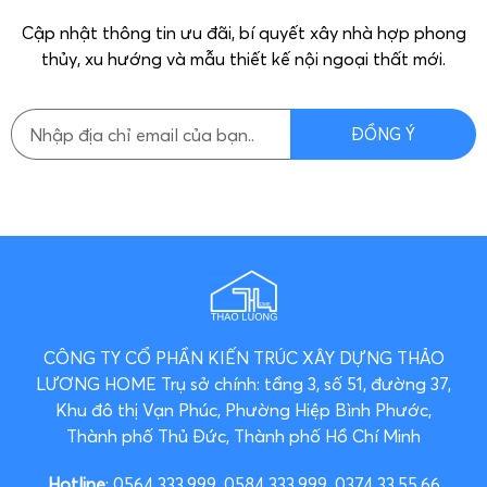
Cập nhật thông tin ưu đãi, bí quyết xây nhà hợp phong
thủy, xu hướng và mẫu thiết kế nội ngoại thất mới.
ĐỒNG Ý
CÔNG TY CỔ PHẦN KIẾN TRÚC XÂY DỰNG THẢO
LƯƠNG HOME
Trụ sở chính: tầng 3, số 51, đường 37,
Khu đô thị Vạn Phúc, Phường Hiệp Bình Phước,
Thành phố Thủ Đức, Thành phố Hồ Chí Minh
Hotline
: 0564.333.999, 0584.333.999, 0374.33.55.66