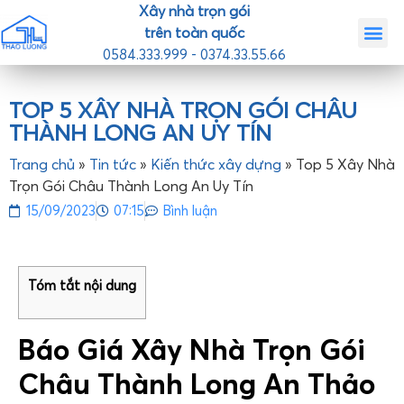
Xây nhà trọn gói
trên toàn quốc
0584.333.999 - 0374.33.55.66
Trang chủ
Giới th
Nhà mẫ
Tin tức
Liên hệ
TOP 5 XÂY NHÀ TRỌN GÓI CHÂU
THÀNH LONG AN UY TÍN
Trang chủ
»
Tin tức
»
Kiến thức xây dựng
»
Top 5 Xây Nhà
Trọn Gói Châu Thành Long An Uy Tín
15/09/2023
07:15
Bình luận
Tóm tắt nội dung
Báo Giá
Xây Nhà Trọn Gói
Châu Thành Long An Thảo