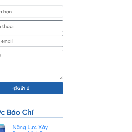
Gửi đi
ức Báo Chí
Năng Lực Xây