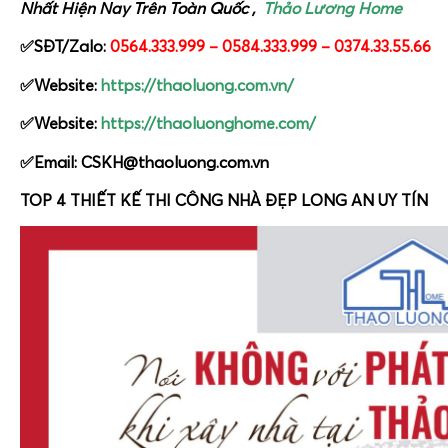
Nhất Hiện Nay Trên Toàn Quốc ,
Thảo Lương Home
✅SĐT/Zalo:
0564.333.999 – 0584.333.999 – 0374.33.55.66
✅Website:
https://thaoluong.com.vn/
✅Website:
https://thaoluonghome.com/
✅Email:
CSKH@thaoluong.com.vn
TOP 4 THIẾT KẾ THI CÔNG NHÀ ĐẸP LONG AN UY TÍN