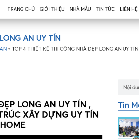
TRANG CHỦ
GIỚI THIỆU
NHÀ MẪU
TIN TỨC
LIÊN HỆ
 LONG AN UY TÍN
 AN
»
TOP 4 THIẾT KẾ THI CÔNG NHÀ ĐẸP LONG AN UY TÍN
ĐẸP LONG AN UY TÍN ,
Tin M
 TRÚC XÂY DỰNG UY TÍN
G HOME