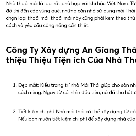
Nhà thoải mái là loại rất phù hợp với khí hậu Việt Nam.
Từ
đô thị đến các vùng quê, những căn nhà sử dụng mái Thá
chọn loại thoải mái, thoải mái này cũng phải kèm theo th
cách và yêu cầu công năng cần thiết.
Công Ty Xây dựng An Giang Thả
thiệu Thiệu
Tiện ích Của Nhà Thá
Đẹp mắt: Kiểu trang trí nhà Mái Thái giúp cho sàn n
cách riêng.
Ngay từ cái nhìn đầu tiên, nó đã thu hút 
Tiết kiệm chi phí: Nhà mái thái có thể xây dựng từ các
Nếu bạn muốn tiết kiệm chi phí để xây dựng nhà của m