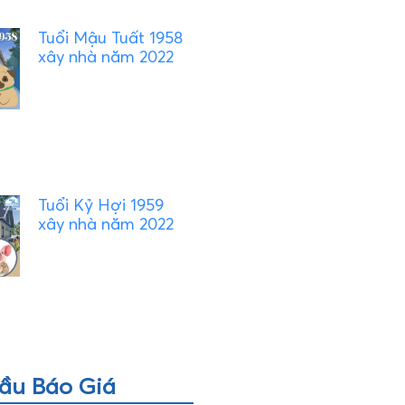
Tuổi Mậu Tuất 1958
xây nhà năm 2022
Tuổi Kỷ Hợi 1959
xây nhà năm 2022
ầu Báo Giá