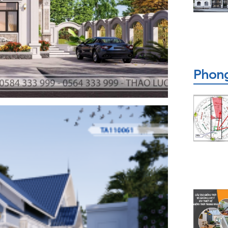
Phong