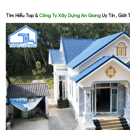
Tìm Hiểu Top &
Công Ty Xây Dựng An Giang
Uy Tín , Giới