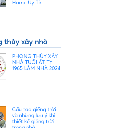
Home Uy Tín
 thủy xây nhà
PHONG THỦY XÂY
NHÀ TUỔI ẤT TỴ
1965 LÀM NHÀ 2024
Cấu tạo giếng trời
và những lưu ý khi
thiết kế giếng trời
trong nhà