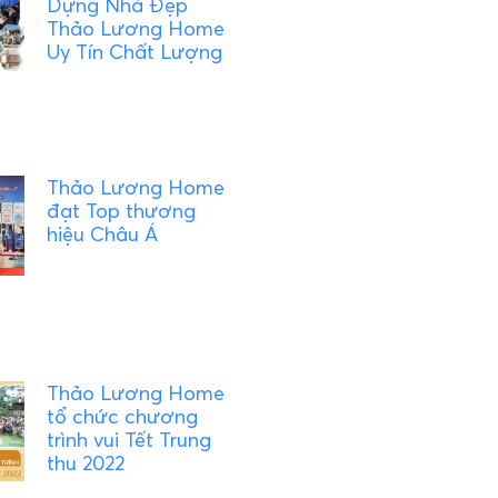
Dựng Nhà Đẹp
Thảo Lương Home
Uy Tín Chất Lượng
Thảo Lương Home
đạt Top thương
hiệu Châu Á
Thảo Lương Home
tổ chức chương
trình vui Tết Trung
thu 2022