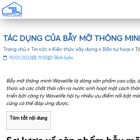
TÁC DỤNG CỦA BẪY MỠ THÔNG MIN
Trang chủ
»
Tin tức
»
Kiến thức xây dựng
»
Bồn tự hoại
»
T
19/01/2022
11:00
Bình luận
Bẫy mỡ thông minh Wavelife là dòng sản phẩm cao cấp, 
thừa và các chất thải rắn ra nước sinh hoạt một cách th
triển bởi công ty Wavelife hội tụ nhiều ưu điểm nổi bật 
cũng có thể đáp ứng được.
Tóm tắt nội dung