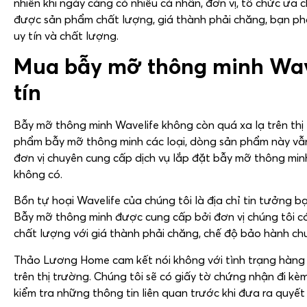
nhiên khi ngày càng có nhiều cá nhân, đơn vị, tổ chức ưa
được sản phẩm chất lượng, giá thành phải chăng, bạn phả
uy tín và chất lượng.
Mua bẫy mỡ thông minh Wav
tín
Bẫy mỡ thông minh Wavelife không còn quá xa lạ trên thị
phẩm bẫy mỡ thông minh các loại, dòng sản phẩm này vẫn
đơn vị chuyên cung cấp dịch vụ lắp đặt bẫy mỡ thông minh
không có.
Bồn tự hoại Wavelife của chúng tôi là địa chỉ tin tưởng bạ
Bẫy mỡ thông minh được cung cấp bởi đơn vị chúng tôi c
chất lượng với giá thành phải chăng, chế độ bảo hành c
Thảo Lương Home cam kết nói không với tình trạng hàng g
trên thị trường. Chúng tôi sẽ có giấy tờ chứng nhận đi k
kiểm tra những thông tin liên quan trước khi đưa ra quyết