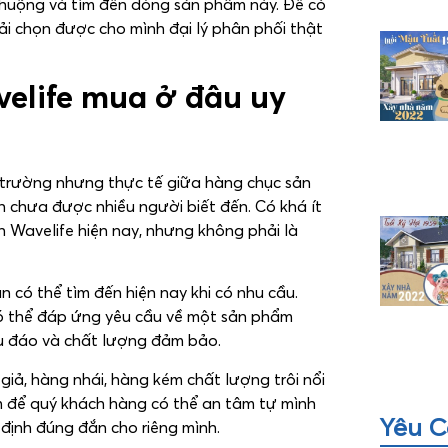
 chuộng và tìm đến dòng sản phẩm này. Để có
i chọn được cho mình đại lý phân phối thật
elife mua ở đâu uy
 trường nhưng thực tế giữa hàng chục sản
 chưa được nhiều người biết đến. Có khá ít
 Wavelife hiện nay, nhưng không phải là
n có thể tìm đến hiện nay khi có nhu cầu.
ó thể đáp ứng yêu cầu về một sản phẩm
hu đáo và chất lượng đảm bảo.
iả, hàng nhái, hàng kém chất lượng trôi nổi
èm để quý khách hàng có thể an tâm tự mình
Yêu C
 định đúng đắn cho riêng mình.