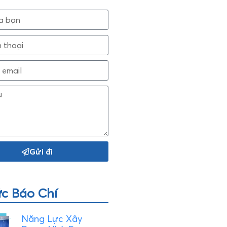
Gửi đi
ức Báo Chí
Năng Lực Xây