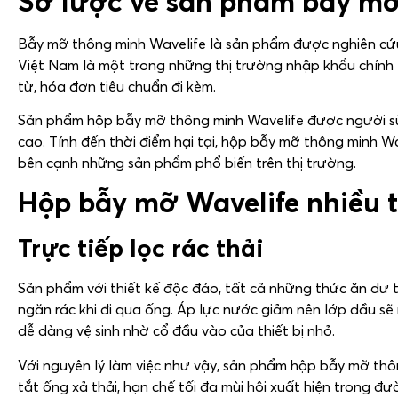
Sơ lược về sản phẩm bẫy mỡ
Bẫy mỡ thông minh Wavelife là sản phẩm được nghiên cứu 
Việt Nam là một trong những thị trường nhập khẩu chín
từ, hóa đơn tiêu chuẩn đi kèm.
Sản phẩm hộp bẫy mỡ thông minh Wavelife được người sử
cao. Tính đến thời điểm hại tại, hộp bẫy mỡ thông minh W
bên cạnh những sản phẩm phổ biến trên thị trường.
Hộp bẫy mỡ Wavelife nhiều t
Trực tiếp lọc rác thải
Sản phẩm với thiết kế độc đáo, tất cả những thức ăn dư 
ngăn rác khi đi qua ống. Áp lực nước giảm nên lớp dầu sẽ 
dễ dàng vệ sinh nhờ cổ đầu vào của thiết bị nhỏ.
Với nguyên lý làm việc như vậy, sản phẩm hộp bẫy mỡ thô
tắt ống xả thải, hạn chế tối đa mùi hôi xuất hiện trong 