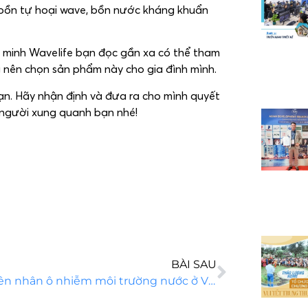
 bồn tự hoại wave, bồn nước kháng khuẩn
g minh Wavelife bạn đọc gần xa có thể tham
g nên chọn sản phẩm này cho gia đình mình.
ạn. Hãy nhận định và đưa ra cho mình quyết
 người xung quanh bạn nhé!
BÀI SAU
Nguyên nhân ô nhiễm môi trường nước ở Việt Nam