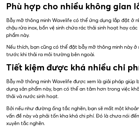
Phù hợp cho nhiều không gian l
Bẫy mỡ thông minh Wavelife có thể ứng dụng lắp đặt ở n
chậu rửa inox, bồn vệ sinh chứa rác thải sinh hoạt hay các
phẩm này.
Nếu thích, bạn cũng có thể đặt bẫy mỡ thông minh này ở 
trước khi thải ra môi trường bên ngoài.
Tiết kiệm được khá nhiều chi ph
Bẫy mỡ thông minh Wavelife được xem là giải pháp giúp bạn
dụng sản phẩm này, bạn có thể an tâm hơn trong việc khô
thải và nước sinh hoạt.
Bởi nếu như đường ống tắc nghẽn, bạn sẽ mất một khoảng
vấn đề này và phải tốn kha khá chi phí. Đó là chưa nói đ
xuyên tắc nghẽn.