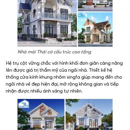
Nhà mái Thái có cấu trúc cao tầng
Hệ trụ cột vững chắc với hình khối đơn giản càng nâng
lên được giá trị thẩm mỹ của ngôi nhà. Thiết kế hệ
thống cửa kính khung nhôm xingfa giúp mang đến cho
ngôi nhà vẻ đẹp hiện đại, mở rộng không gian và tiếp
nhận được nhiều ánh sáng tự nhiên.