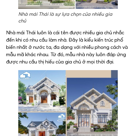
Nhà mái Thái là sự lựa chọn của nhiều gia
chủ
Nhà mái Thái luôn là cái tên được nhiều gia chủ nhắc
đến khi có nhu cầu làm nhà. Đây là kiểu kiến trúc phổ
biến nhất ở nước ta, đa dạng với nhiều phong cách và
mẫu mã khác nhau. Từ đó, mẫu nhà này luôn đáp ứng
được nhu cầu thị hiếu của gia chủ ở mọi thời đại.