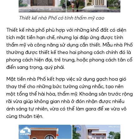
Thiết kế nhà Phố có tính thẩm mỹ cao
Thiết kế nhà phố phù hợp với những khổ đất có diện
tích mặt tiền hạn chế, nhưng lại đáp ứng được tính
thẩm mỹ và công năng sử dụng cần thiết. Mẫu nhà Phố
thường được thiết kế theo hai phong cách chính đó là
phong cách hiện đại, trẻ trung, hoặc phong cách tân cổ
điển sang trọng, quý phái.
Mặt tiền nhà Phố kết hợp việc sử dụng gạch hoa gió
thay thế cho những bức tường cứng nhắc, tạo nên
một tổng thể hài hòa, thẩm mỹ. Khoảng sân trước rộng
rãi vừa giúp không gian nhà ở đón nhận được nhiều
ánh sáng tự nhiên, vừa có thể làm gara để xe vừa vô
cùng thuận tiện.