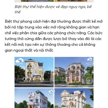
Biệt thự thể hiện được vẻ đẹp nguy nga, bề
thế
Biệt thự phong cách hiện đại thường được thiết kế mở
bởi nó tập trung vào việc mở rộng không gian và hạn
chế việc phân chia giữa các phòng chức năng. Các bức
tường thô cứng dần được lược bỏ thay vào đó là các
kết nối mở, tạo nên sự thông thoáng cho cả không
gian ngoại thất và nội thất.