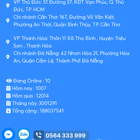
VP Thủ Đức: 51 Đường 37, KĐT Vạn Phúc, Q. Thủ
Đức, TP. HCM
Chi nhánh Cần Thơ: 167, Đường Võ Văn Kiệt,
Phường An Thới, Quận Bình Thủy, TP. Cần Thơ
VP Thanh Hóa: Thôn 11 Xã Thọ Bình , Huyện Triệu
Sơn , Thanh Hóa
Chi nhánh Đà Nẵng: 42 Nhơn Hòa 21, Phường Hòa
An, Quận Cẩm Lệ, Thành Phố Đà Nẵng
Đang Online : 10
Hôm nay : 1007
Hôm qua : 12014
Tháng này: 3001291
Tổng cộng : 188037541
0564 333 999