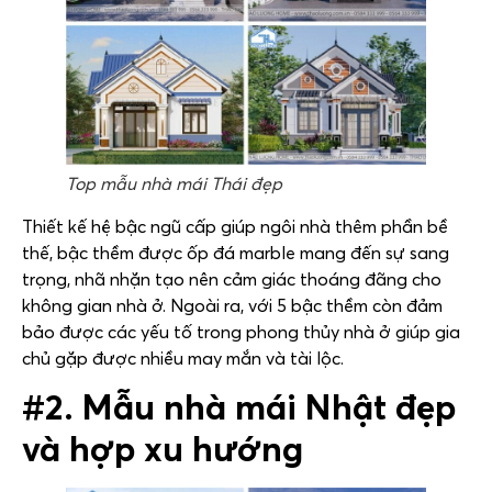
Top mẫu nhà mái Thái đẹp
Thiết kế hệ bậc ngũ cấp giúp ngôi nhà thêm phần bề
thế, bậc thềm được ốp đá marble mang đến sự sang
trọng, nhã nhặn tạo nên cảm giác thoáng đãng cho
không gian nhà ở. Ngoài ra, với 5 bậc thềm còn đảm
bảo được các yếu tố trong phong thủy nhà ở giúp gia
chủ gặp được nhiều may mắn và tài lộc.
#2. Mẫu nhà mái Nhật đẹp
và hợp xu hướng