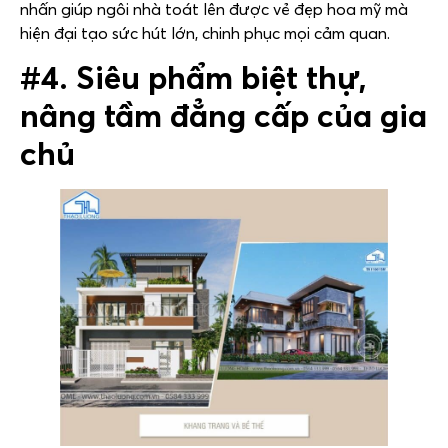
nhấn giúp ngôi nhà toát lên được vẻ đẹp hoa mỹ mà
hiện đại tạo sức hút lớn, chinh phục mọi cảm quan.
#4. Siêu phẩm biệt thự,
nâng tầm đẳng cấp của gia
chủ