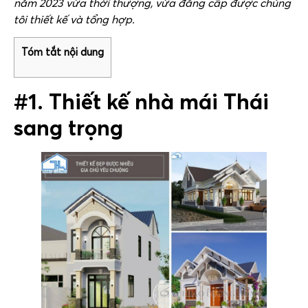
năm 2023 vừa thời thượng, vừa đẳng cấp được chúng
tôi thiết kế và tổng hợp.
Tóm tắt nội dung
#1. Thiết kế nhà mái Thái
sang trọng