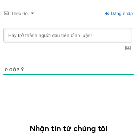
Theo dõi
Đăng nhập
0
GÓP Ý
Nhận tin từ chúng tôi