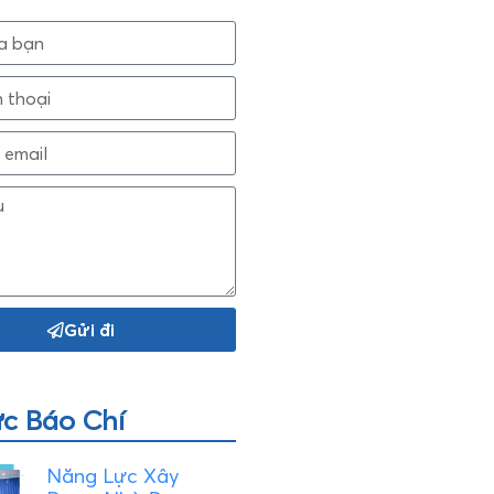
Gửi đi
ức Báo Chí
Năng Lực Xây