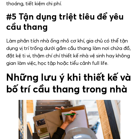
thoáng, tiết kiệm chi phí.
#5 Tận dụng triệt tiêu để yêu
cầu thang
Làm phân tích nhà ống nhỏ cơ khí, gia chủ có thể tận
dụng vị trí trống dưới gầm cầu thang làm nơi chứa đồ,
đặt kệ ti vi, thậm chí chí thiết kế nhà vệ sinh hay không
gian làm việc, học tập hoặc tiểu cảnh full life.
Những lưu ý khi thiết kế và
bố trí cầu thang trong nhà