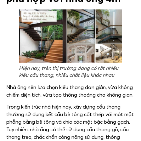
Hiện nay, trên thị trường đang có rất nhiều
kiểu cầu thang, nhiều chất liệu khác nhau
Nhà ống nên lựa chọn kiểu thang đơn giản, vừa không
chiếm diện tích, vừa tạo thông thoáng cho không gian.
Trong kiến ​​trúc nhà hiện nay, xây dựng cầu thang
thường sử dụng kết cấu bê tông cốt thép với một mặt
phẳng bằng bê tông và chia các mặt bậc bằng gạch.
Tuy nhiên, nhà ống có thể sử dụng cầu thang gỗ, cầu
thang treo, chắc chắn công năng sử dụng, thông