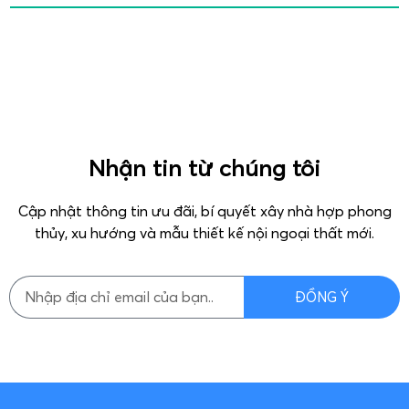
Nhận tin từ chúng tôi
Cập nhật thông tin ưu đãi, bí quyết xây nhà hợp phong
thủy, xu hướng và mẫu thiết kế nội ngoại thất mới.
ĐỒNG Ý