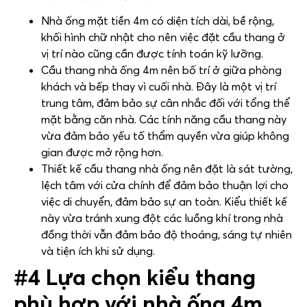
Nhà ống mặt tiền 4m có diện tích dài, bề rộng,
khối hình chữ nhật cho nên việc đặt cầu thang ở
vị trí nào cũng cần được tính toán kỹ lưỡng.
Cầu thang nhà ống 4m nên bố trí ở giữa phòng
khách và bếp thay vì cuối nhà.
Đây là một vị trí
trung tâm, đảm bảo sự cân nhắc đối với tổng thể
mặt bằng căn nhà.
Các tính năng cầu thang này
vừa đảm bảo yếu tố thẩm quyền vừa giúp không
gian được mở rộng hơn.
Thiết kế cầu thang nhà ống nên đặt là sát tường,
lệch tâm với cửa chính để đảm bảo thuận lợi cho
việc di chuyển, đảm bảo sự an toàn.
Kiểu thiết kế
này vừa tránh xung đột các luồng khí trong nhà
đồng thời vẫn đảm bảo độ thoáng, sáng tự nhiên
và tiện ích khi sử dụng.
#4 Lựa chọn kiểu thang
phù hợp với nhà ống 4m