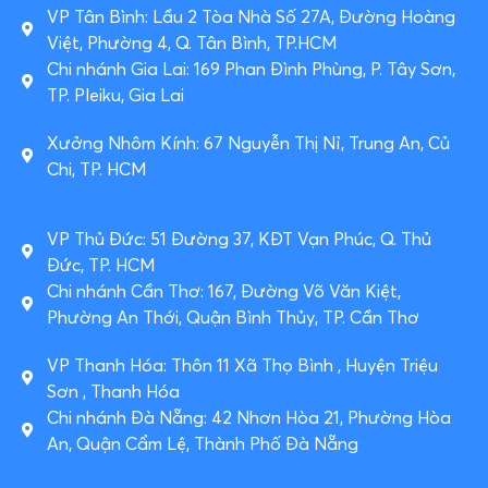
VP Tân Bình: Lầu 2 Tòa Nhà Số 27A, Đường Hoàng
Việt, Phường 4, Q. Tân Bình, TP.HCM
Chi nhánh Gia Lai: 169 Phan Đình Phùng, P. Tây Sơn,
TP. Pleiku, Gia Lai
Xưởng Nhôm Kính: 67 Nguyễn Thị Nỉ, Trung An, Củ
Chi, TP. HCM
VP Thủ Đức: 51 Đường 37, KĐT Vạn Phúc, Q. Thủ
Đức, TP. HCM
Chi nhánh Cần Thơ: 167, Đường Võ Văn Kiệt,
Phường An Thới, Quận Bình Thủy, TP. Cần Thơ
VP Thanh Hóa: Thôn 11 Xã Thọ Bình , Huyện Triệu
Sơn , Thanh Hóa
Chi nhánh Đà Nẵng: 42 Nhơn Hòa 21, Phường Hòa
An, Quận Cẩm Lệ, Thành Phố Đà Nẵng