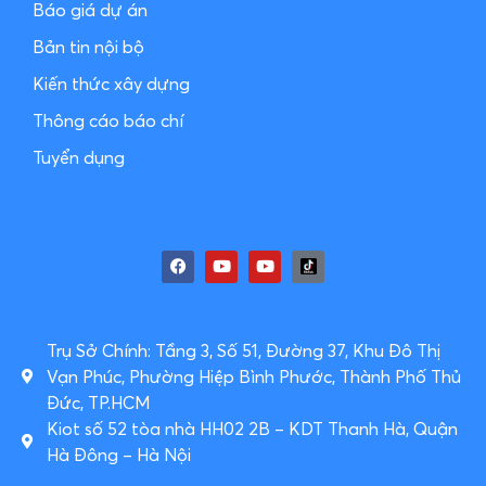
Báo giá dự án
Bản tin nội bộ
Kiến thức xây dựng
Thông cáo báo chí
Tuyển dụng
Trụ Sở Chính: Tầng 3, Số 51, Đường 37, Khu Đô Thị
Vạn Phúc, Phường Hiệp Bình Phước, Thành Phố Thủ
Đức, TP.HCM
Kiot số 52 tòa nhà HH02 2B – KDT Thanh Hà, Quận
Hà Đông – Hà Nội