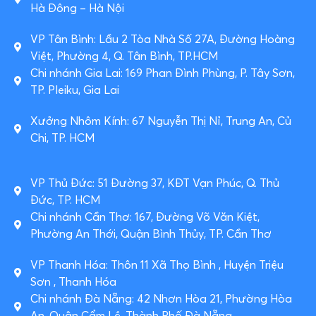
Hà Đông – Hà Nội
VP Tân Bình: Lầu 2 Tòa Nhà Số 27A, Đường Hoàng
Việt, Phường 4, Q. Tân Bình, TP.HCM
Chi nhánh Gia Lai: 169 Phan Đình Phùng, P. Tây Sơn,
TP. Pleiku, Gia Lai
Xưởng Nhôm Kính: 67 Nguyễn Thị Nỉ, Trung An, Củ
Chi, TP. HCM
VP Thủ Đức: 51 Đường 37, KĐT Vạn Phúc, Q. Thủ
Đức, TP. HCM
Chi nhánh Cần Thơ: 167, Đường Võ Văn Kiệt,
Phường An Thới, Quận Bình Thủy, TP. Cần Thơ
VP Thanh Hóa: Thôn 11 Xã Thọ Bình , Huyện Triệu
Sơn , Thanh Hóa
Chi nhánh Đà Nẵng: 42 Nhơn Hòa 21, Phường Hòa
An, Quận Cẩm Lệ, Thành Phố Đà Nẵng