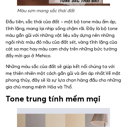
Màu sơn mang sắc thái đất
Đầu tiên, sắc thái của đất – một bộ tone màu ấm áp,
tĩnh lặng, mang lại nhịp sống chậm rãi. Đây là bộ tone
màu gần gũi với những vật liệu xây dựng nên những
ngôi nhà: màu đỏ nâu của đất sét, vàng tĩnh lặng của
cát sa mạc hay màu cam cháy trên những bức tường
đầy mời gọi ở Mehico.
Những màu sắc của đất sẽ giúp kết nối chúng ta với
mẹ thiên nhiên một cách gần gũi và ấm áp nhất.Về mặt
phong thủy, đây sẽ là sự lựa chọn hàng đầu cho những
gia chủ mang mệnh Hỏa và Thổ.
Tone trung tính mềm mại