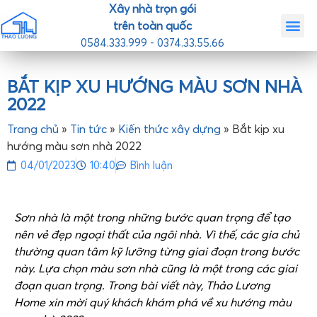
Xây nhà trọn gói
trên toàn quốc
0584.333.999 - 0374.33.55.66
Trang chủ
Giới th
Nhà mẫ
Tin tức
Liên hệ
BẮT KỊP XU HƯỚNG MÀU SƠN NHÀ
2022
Trang chủ
»
Tin tức
»
Kiến thức xây dựng
»
Bắt kịp xu
hướng màu sơn nhà 2022
04/01/2023
10:40
Bình luận
Sơn nhà là một trong những bước quan trọng để tạo
nên vẻ đẹp ngoại thất của ngôi nhà. Vì thế, các gia chủ
thường quan tâm kỹ lưỡng từng giai đoạn trong bước
này. Lựa chọn màu sơn nhà cũng là một trong các giai
đoạn quan trọng. Trong bài viết này, Thảo Lương
Home xin mời quý khách khám phá về xu hướng màu