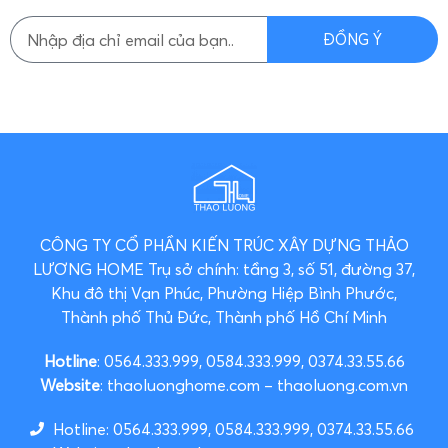
ĐỒNG Ý
CÔNG TY CỔ PHẦN KIẾN TRÚC XÂY DỰNG THẢO
LƯƠNG HOME
Trụ sở chính: tầng 3, số 51, đường 37,
Khu đô thị Vạn Phúc, Phường Hiệp Bình Phước,
Thành phố Thủ Đức, Thành phố Hồ Chí Minh
Hotline
: 0564.333.999, 0584.333.999, 0374.33.55.66
Website
: thaoluonghome.com – thaoluong.com.vn
Hotline: 0564.333.999, 0584.333.999, 0374.33.55.66