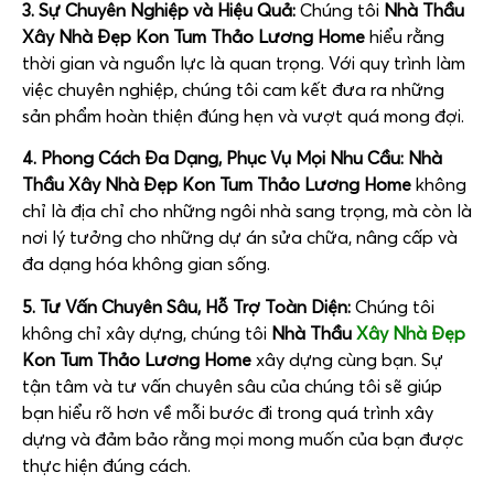
3. Sự Chuyên Nghiệp và Hiệu Quả:
Chúng tôi
Nhà Thầu
Xây Nhà Đẹp Kon Tum Thảo Lương Home
hiểu rằng
thời gian và nguồn lực là quan trọng. Với quy trình làm
việc chuyên nghiệp, chúng tôi cam kết đưa ra những
sản phẩm hoàn thiện đúng hẹn và vượt quá mong đợi.
4. Phong Cách Đa Dạng, Phục Vụ Mọi Nhu Cầu:
Nhà
Thầu Xây Nhà Đẹp Kon Tum Thảo Lương Home
không
chỉ là địa chỉ cho những ngôi nhà sang trọng, mà còn là
nơi lý tưởng cho những dự án sửa chữa, nâng cấp và
đa dạng hóa không gian sống.
5. Tư Vấn Chuyên Sâu, Hỗ Trợ Toàn Diện:
Chúng tôi
không chỉ xây dựng, chúng tôi
Nhà Thầu
Xây Nhà Đẹp
Kon Tum Thảo Lương Home
xây dựng cùng bạn. Sự
tận tâm và tư vấn chuyên sâu của chúng tôi sẽ giúp
bạn hiểu rõ hơn về mỗi bước đi trong quá trình xây
dựng và đảm bảo rằng mọi mong muốn của bạn được
thực hiện đúng cách.