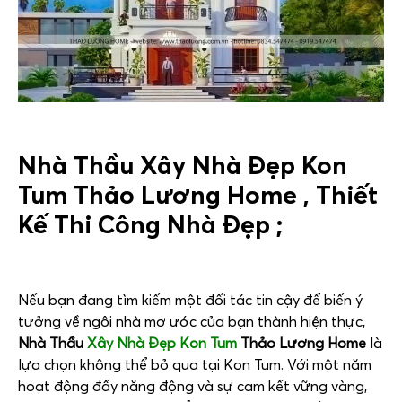
Nhà Thầu Xây Nhà Đẹp Kon
Tum Thảo Lương Home , Thiết
Kế Thi Công Nhà Đẹp ;
Nếu bạn đang tìm kiếm một đối tác tin cậy để biến ý
tưởng về ngôi nhà mơ ước của bạn thành hiện thực,
Nhà Thầu
Xây Nhà Đẹp Kon Tum
Thảo Lương Home
là
lựa chọn không thể bỏ qua tại Kon Tum. Với một năm
hoạt động đầy năng động và sự cam kết vững vàng,