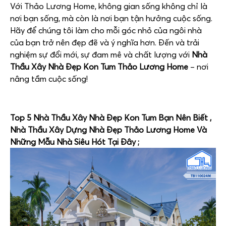
Với Thảo Lương Home, không gian sống không chỉ là
nơi bạn sống, mà còn là nơi bạn tận hưởng cuộc sống.
Hãy để chúng tôi làm cho mỗi góc nhỏ của ngôi nhà
của bạn trở nên đẹp đẽ và ý nghĩa hơn. Đến và trải
nghiệm sự đổi mới, sự đam mê và chất lượng với
Nhà
Thầu Xây Nhà Đẹp Kon Tum Thảo Lương Home
– nơi
nâng tầm cuộc sống!
Top 5 Nhà Thầu Xây Nhà Đẹp Kon Tum Bạn Nên Biết ,
Nhà Thầu Xây Dựng Nhà Đẹp Thảo Lương Home Và
Những Mẫu Nhà Siêu Hót Tại Đây ;