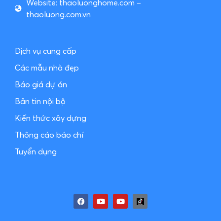
Website: thaoluonghome.com –
thaoluong.com.vn
Dịch vụ cung cấp
Các mẫu nhà đẹp
Báo giá dự án
Bản tin nội bộ
Kiến thức xây dựng
Thông cáo báo chí
Tuyển dụng