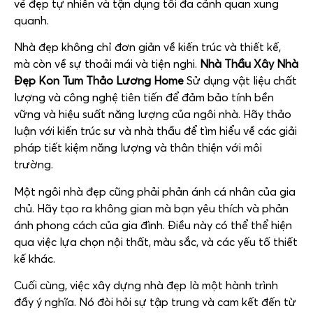
vẻ đẹp tự nhiên và tận dụng tối đa cảnh quan xung
quanh.
Nhà đẹp không chỉ đơn giản về kiến trúc và thiết kế,
mà còn về sự thoải mái và tiện nghi.
Nhà Thầu Xây Nhà
Đẹp Kon Tum Thảo Lương Home
Sử dụng vật liệu chất
lượng và công nghệ tiên tiến để đảm bảo tính bền
vững và hiệu suất năng lượng của ngôi nhà. Hãy thảo
luận với kiến trúc sư và nhà thầu để tìm hiểu về các giải
pháp tiết kiệm năng lượng và thân thiện với môi
trường.
Một ngôi nhà đẹp cũng phải phản ánh cá nhân của gia
chủ. Hãy tạo ra không gian mà bạn yêu thích và phản
ánh phong cách của gia đình. Điều này có thể thể hiện
qua việc lựa chọn nội thất, màu sắc, và các yếu tố thiết
kế khác.
Cuối cùng, việc xây dựng nhà đẹp là một hành trình
đầy ý nghĩa. Nó đòi hỏi sự tập trung và cam kết đến từ