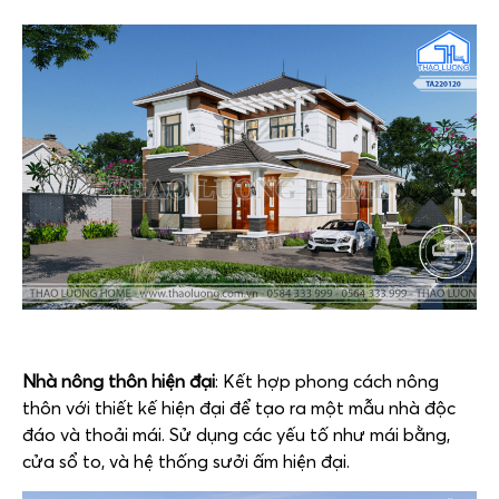
Nhà nông thôn hiện đại
: Kết hợp phong cách nông
thôn với thiết kế hiện đại để tạo ra một mẫu nhà độc
đáo và thoải mái. Sử dụng các yếu tố như mái bằng,
cửa sổ to, và hệ thống sưởi ấm hiện đại.