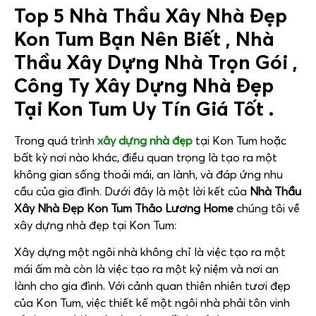
Top 5 Nhà Thầu Xây Nhà Đẹp
Kon Tum Bạn Nên Biết , Nhà
Thầu Xây Dựng Nhà Trọn Gói ,
Công Ty Xây Dựng Nhà Đẹp
Tại Kon Tum Uy Tín Giá Tốt .
Trong quá trình
xây dựng nhà đẹp
tại Kon Tum hoặc
bất kỳ nơi nào khác, điều quan trọng là tạo ra một
không gian sống thoải mái, an lành, và đáp ứng nhu
cầu của gia đình. Dưới đây là một lời kết của
Nhà Thầu
Xây Nhà Đẹp Kon Tum Thảo Lương Home
chúng tôi về
xây dựng nhà đẹp tại Kon Tum:
Xây dựng một ngôi nhà không chỉ là việc tạo ra một
mái ấm mà còn là việc tạo ra một kỷ niệm và nơi an
lành cho gia đình. Với cảnh quan thiên nhiên tươi đẹp
của Kon Tum, việc thiết kế một ngôi nhà phải tôn vinh