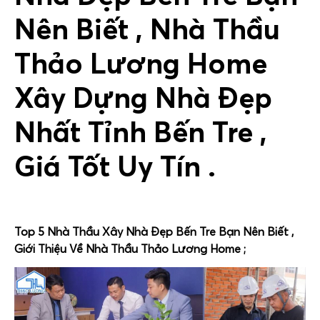
Nên Biết , Nhà Thầu
Thảo Lương Home
Xây Dựng Nhà Đẹp
Nhất Tỉnh Bến Tre ,
Giá Tốt Uy Tín .
Top 5 Nhà Thầu Xây Nhà Đẹp Bến Tre Bạn Nên Biết ,
Giới Thiệu Về Nhà Thầu Thảo Lương Home ;