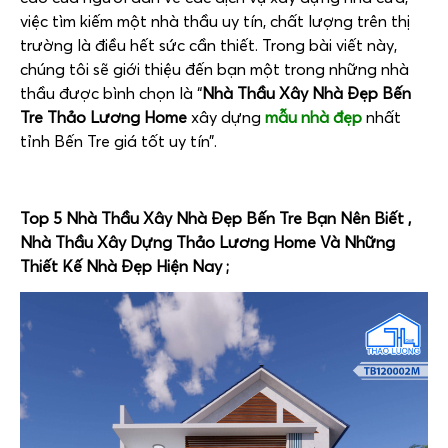
việc tìm kiếm một nhà thầu uy tín, chất lượng trên thị
trường là điều hết sức cần thiết. Trong bài viết này,
chúng tôi sẽ giới thiệu đến bạn một trong những nhà
thầu được bình chọn là “
Nhà Thầu Xây Nhà Đẹp Bến
Tre Thảo Lương Home
xây dựng
mẫu nhà đẹp
nhất
tỉnh Bến Tre giá tốt uy tín”.
Top 5 Nhà Thầu Xây Nhà Đẹp Bến Tre Bạn Nên Biết ,
Nhà Thầu Xây Dựng Thảo Lương Home Và Những
Thiết Kế Nhà Đẹp Hiện Nay ;