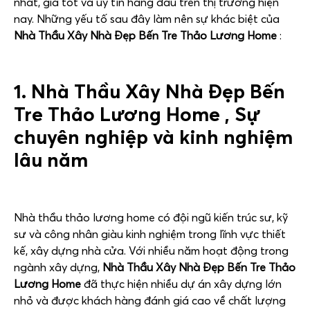
nhất, giá tốt và uy tín hàng đầu trên thị trường hiện
nay. Những yếu tố sau đây làm nên sự khác biệt của
Nhà Thầu Xây Nhà Đẹp Bến Tre Thảo Lương Home
:
1.
Nhà Thầu Xây Nhà Đẹp Bến
Tre Thảo Lương Home ,
Sự
chuyên nghiệp và kinh nghiệm
lâu năm
Nhà thầu thảo lương home có đội ngũ kiến trúc sư, kỹ
sư và công nhân giàu kinh nghiệm trong lĩnh vực thiết
kế, xây dựng nhà cửa. Với nhiều năm hoạt động trong
ngành xây dựng,
Nhà Thầu Xây Nhà Đẹp Bến Tre Thảo
Lương Home
đã thực hiện nhiều dự án xây dựng lớn
nhỏ và được khách hàng đánh giá cao về chất lượng