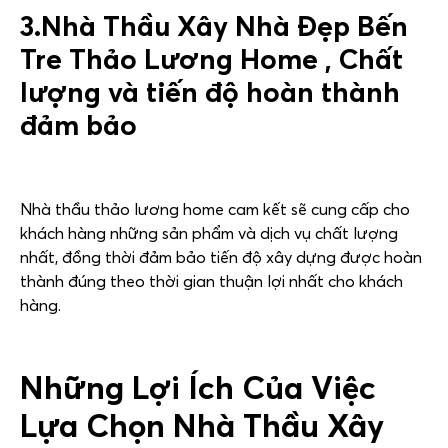
3.
Nhà Thầu Xây Nhà Đẹp Bến
Tre Thảo Lương Home ,
Chất
lượng và tiến độ hoàn thành
đảm bảo
Nhà thầu thảo lương home cam kết sẽ cung cấp cho
khách hàng những sản phẩm và dịch vụ chất lượng
nhất, đồng thời đảm bảo tiến độ xây dựng được hoàn
thành đúng theo thời gian thuận lợi nhất cho khách
hàng.
Những Lợi Ích Của Việc
Lựa Chọn
Nhà Thầu Xây