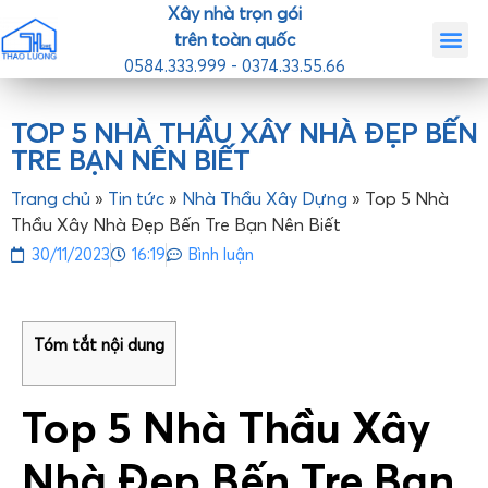
Xây nhà trọn gói
trên toàn quốc
0584.333.999 - 0374.33.55.66
Trang chủ
Giới th
Nhà mẫ
Tin tức
Liên hệ
TOP 5 NHÀ THẦU XÂY NHÀ ĐẸP BẾN
TRE BẠN NÊN BIẾT
Trang chủ
»
Tin tức
»
Nhà Thầu Xây Dựng
»
Top 5 Nhà
Thầu Xây Nhà Đẹp Bến Tre Bạn Nên Biết
30/11/2023
16:19
Bình luận
Tóm tắt nội dung
Top 5 Nhà Thầu Xây
Nhà Đẹp Bến Tre Bạn