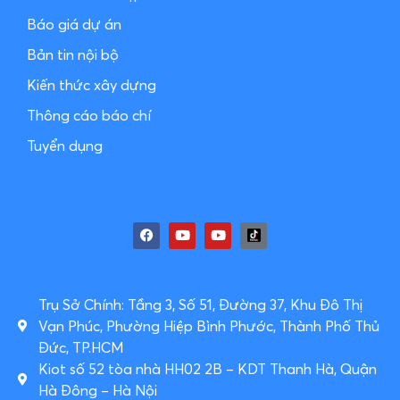
Báo giá dự án
Bản tin nội bộ
Kiến thức xây dựng
Thông cáo báo chí
Tuyển dụng
Trụ Sở Chính: Tầng 3, Số 51, Đường 37, Khu Đô Thị
Vạn Phúc, Phường Hiệp Bình Phước, Thành Phố Thủ
Đức, TP.HCM
Kiot số 52 tòa nhà HH02 2B – KDT Thanh Hà, Quận
Hà Đông – Hà Nội