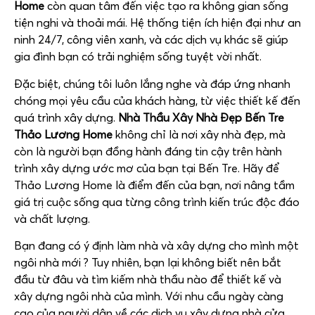
Home
còn quan tâm đến việc tạo ra không gian sống
tiện nghi và thoải mái. Hệ thống tiện ích hiện đại như an
ninh 24/7, công viên xanh, và các dịch vụ khác sẽ giúp
gia đình bạn có trải nghiệm sống tuyệt vời nhất.
Đặc biệt, chúng tôi luôn lắng nghe và đáp ứng nhanh
chóng mọi yêu cầu của khách hàng, từ việc thiết kế đến
quá trình xây dựng.
Nhà Thầu Xây Nhà Đẹp Bến Tre
Thảo Lương Home
không chỉ là nơi xây nhà đẹp, mà
còn là người bạn đồng hành đáng tin cậy trên hành
trình xây dựng ước mơ của bạn tại Bến Tre. Hãy để
Thảo Lương Home là điểm đến của bạn, nơi nâng tầm
giá trị cuộc sống qua từng công trình kiến trúc độc đáo
và chất lượng.
Bạn đang có ý định làm nhà và xây dựng cho mình một
ngôi nhà mới ? Tuy nhiên, bạn lại không biết nên bắt
đầu từ đâu và tìm kiếm nhà thầu nào để thiết kế và
xây dựng ngôi nhà của mình. Với nhu cầu ngày càng
cao của người dân về các dịch vụ xây dựng nhà cửa,