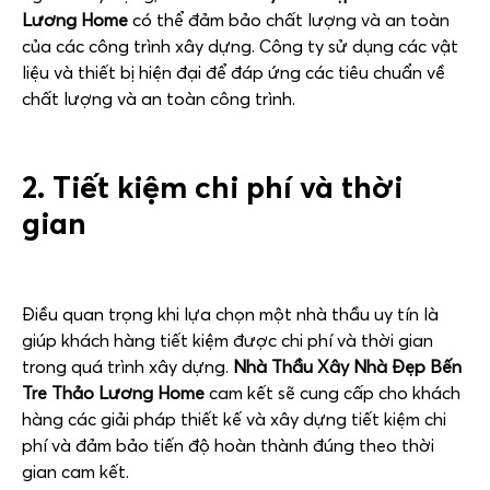
Lương Home
có thể đảm bảo chất lượng và an toàn
của các công trình xây dựng. Công ty sử dụng các vật
liệu và thiết bị hiện đại để đáp ứng các tiêu chuẩn về
chất lượng và an toàn công trình.
2. Tiết kiệm chi phí và thời
gian
Điều quan trọng khi lựa chọn một nhà thầu uy tín là
giúp khách hàng tiết kiệm được chi phí và thời gian
trong quá trình xây dựng.
Nhà Thầu Xây Nhà Đẹp Bến
Tre Thảo Lương Home
cam kết sẽ cung cấp cho khách
hàng các giải pháp thiết kế và xây dựng tiết kiệm chi
phí và đảm bảo tiến độ hoàn thành đúng theo thời
gian cam kết.