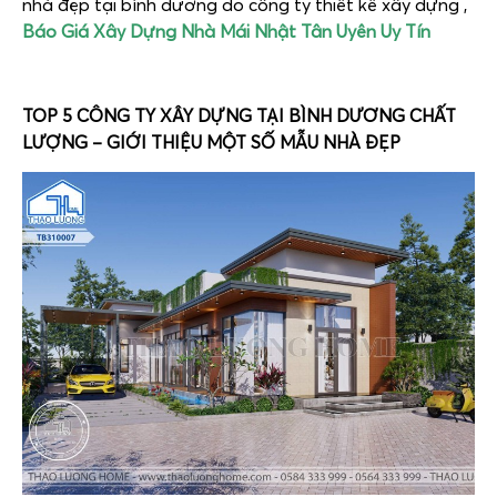
nhà đẹp tại bình dương do công ty thiết kế xây dựng ,
Báo Giá Xây Dựng Nhà Mái Nhật Tân Uyên Uy Tín
TOP 5 CÔNG TY XÂY DỰNG TẠI BÌNH DƯƠNG CHẤT
LƯỢNG – GIỚI THIỆU MỘT SỐ MẪU NHÀ ĐẸP