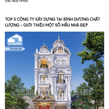
tác duy nhất.
TOP 5 CÔNG TY XÂY DỰNG TẠI BÌNH DƯƠNG CHẤT
LƯỢNG – GIỚI THIỆU MỘT SỐ MẪU NHÀ ĐẸP