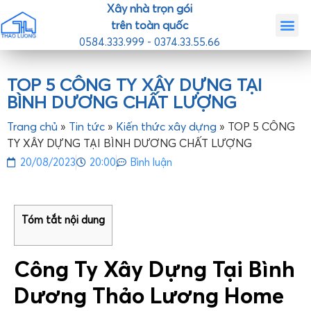
Xây nhà trọn gói
trên toàn quốc
0584.333.999 - 0374.33.55.66
Trang chủ
Giới th
Nhà mẫ
Tin tức
Liên hệ
TOP 5 CÔNG TY XÂY DỰNG TẠI
BÌNH DƯƠNG CHẤT LƯỢNG
Trang chủ
»
Tin tức
»
Kiến thức xây dựng
»
TOP 5 CÔNG
TY XÂY DỰNG TẠI BÌNH DƯƠNG CHẤT LƯỢNG
20/08/2023
20:00
Bình luận
Tóm tắt nội dung
Công Ty Xây Dựng Tại Bình
Dương Thảo Lương Home