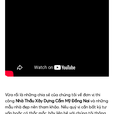
Vừa rồi là những chia sẻ của chúng tôi về đơn vị thi
công
Nhà Thầu Xây Dựng Cẩm Mỹ Đồng Nai
và những
mẫu nhà đẹp nên tham khảo. Nếu quý vị cần bất kỳ tư
vấn hoặc có thắc mắc, hãy liên hệ với chúng tôi thông