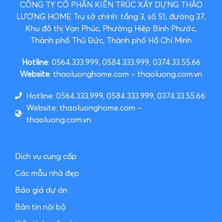
CÔNG TY CỔ PHẦN KIẾN TRÚC XÂY DỰNG THẢO
LƯƠNG HOME
Trụ sở chính: tầng 3, số 51, đường 37,
Khu đô thị Vạn Phúc, Phường Hiệp Bình Phước,
Thành phố Thủ Đức, Thành phố Hồ Chí Minh
Hotline
: 0564.333.999, 0584.333.999, 0374.33.55.66
Website
: thaoluonghome.com – thaoluong.com.vn
Hotline: 0564.333.999, 0584.333.999, 0374.33.55.66
Website: thaoluonghome.com –
thaoluong.com.vn
Dịch vụ cung cấp
Các mẫu nhà đẹp
Báo giá dự án
Bản tin nội bộ