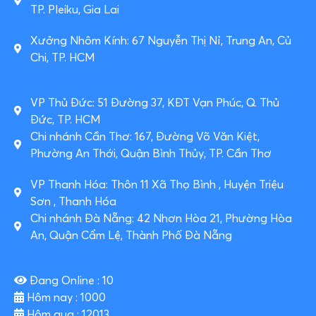
TP. Pleiku, Gia Lai
Xưởng Nhôm Kính: 67 Nguyễn Thị Nỉ, Trung An, Củ
Chi, TP. HCM
VP Thủ Đức: 51 Đường 37, KĐT Vạn Phúc, Q. Thủ
Đức, TP. HCM
Chi nhánh Cần Thơ: 167, Đường Võ Văn Kiệt,
Phường An Thới, Quận Bình Thủy, TP. Cần Thơ
VP Thanh Hóa: Thôn 11 Xã Thọ Bình , Huyện Triệu
Sơn , Thanh Hóa
Chi nhánh Đà Nẵng: 42 Nhơn Hòa 21, Phường Hòa
An, Quận Cẩm Lệ, Thành Phố Đà Nẵng
Đang Online : 10
Hôm nay : 1000
Hôm qua : 12013