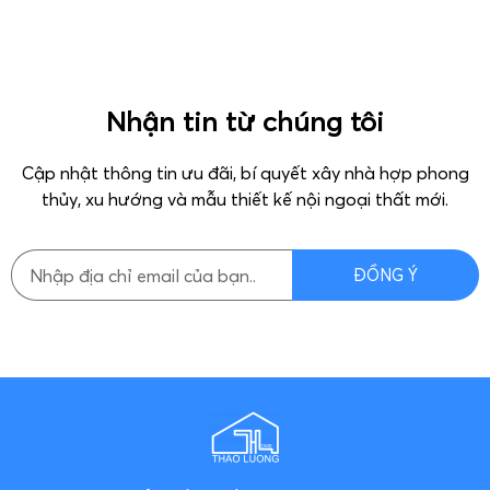
Nhận tin từ chúng tôi
Cập nhật thông tin ưu đãi, bí quyết xây nhà hợp phong
thủy, xu hướng và mẫu thiết kế nội ngoại thất mới.
ĐỒNG Ý