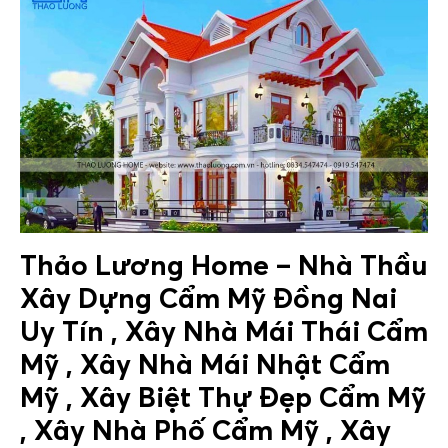
Thảo Lương Home – Nhà Thầu
Xây Dựng Cẩm Mỹ Đồng Nai
Uy Tín , Xây Nhà Mái Thái Cẩm
Mỹ , Xây Nhà Mái Nhật Cẩm
Mỹ , Xây Biệt Thự Đẹp Cẩm Mỹ
, Xây Nhà Phố Cẩm Mỹ , Xây