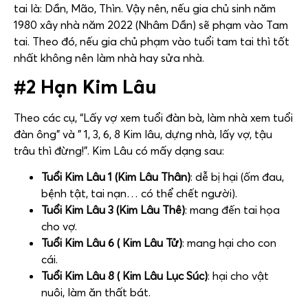
tai là: Dần, Mão, Thìn. Vậy nên, nếu gia chủ sinh năm
1980 xây nhà năm 2022 (Nhâm Dần) sẽ phạm vào Tam
tai. Theo đó, nếu gia chủ phạm vào tuổi tam tai thì tốt
nhất không nên làm nhà hay sửa nhà.
#2 Hạn Kim Lâu
Theo các cụ, “Lấy vợ xem tuổi đàn bà, làm nhà xem tuổi
đàn ông” và ” 1, 3, 6, 8 Kim lâu, dựng nhà, lấy vợ, tậu
trâu thì đừng!”. Kim Lâu có mấy dạng sau:
Tuổi Kim Lâu 1 (Kim Lâu Thân)
: dễ bị hại (ốm đau,
bệnh tật, tai nạn… có thể chết người).
Tuổi Kim Lâu 3 (Kim Lâu Thê)
: mang đến tai họa
cho vợ.
Tuổi Kim Lâu 6 ( Kim Lâu Tử)
: mang hại cho con
cái.
Tuổi Kim Lâu 8 ( Kim Lâu Lục Súc)
: hại cho vật
nuôi, làm ăn thất bát.