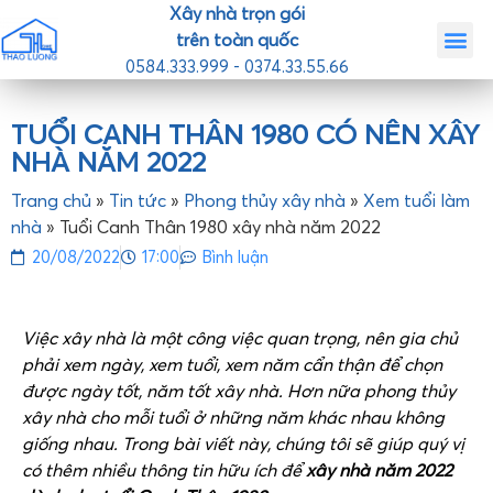
Xây nhà trọn gói
trên toàn quốc
0584.333.999 - 0374.33.55.66
Trang chủ
Giới th
Nhà mẫ
Tin tức
Liên hệ
TUỔI CANH THÂN 1980 CÓ NÊN XÂY
NHÀ NĂM 2022
Trang chủ
»
Tin tức
»
Phong thủy xây nhà
»
Xem tuổi làm
nhà
»
Tuổi Canh Thân 1980 xây nhà năm 2022
20/08/2022
17:00
Bình luận
Việc xây nhà là một công việc quan trọng, nên gia chủ
phải xem ngày, xem tuổi, xem năm cẩn thận để chọn
được ngày tốt, năm tốt xây nhà. Hơn nữa phong thủy
xây nhà cho mỗi tuổi ở những năm khác nhau không
giống nhau. Trong bài viết này, chúng tôi sẽ giúp quý vị
có thêm nhiều thông tin hữu ích để
xây nhà năm 2022