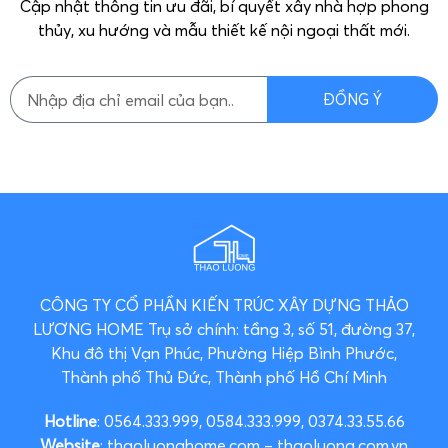
Cập nhật thông tin ưu đãi, bí quyết xây nhà hợp phong
thủy, xu hướng và mẫu thiết kế nội ngoại thất mới.
ĐỒNG Ý
CÔNG TY CỔ PHẦN KIẾN TRÚC XÂY DỰNG THẢO
LƯƠNG HOME
Trụ sở chính: tầng 3, số 51, đường 37,
Khu đô thị Vạn Phúc, Phường Hiệp Bình Phước,
Thành phố Thủ Đức, Thành phố Hồ Chí Minh
Hotline
: 0564.333.999, 0584.333.999, 0374.33.55.66
Website
: thaoluonghome.com – thaoluong.com.vn