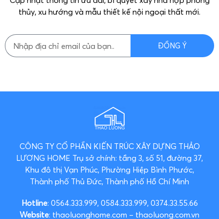
thủy, xu hướng và mẫu thiết kế nội ngoại thất mới.
ĐỒNG Ý
CÔNG TY CỔ PHẦN KIẾN TRÚC XÂY DỰNG THẢO
LƯƠNG HOME
Trụ sở chính: tầng 3, số 51, đường 37,
Khu đô thị Vạn Phúc, Phường Hiệp Bình Phước,
Thành phố Thủ Đức, Thành phố Hồ Chí Minh
Hotline
: 0564.333.999, 0584.333.999, 0374.33.55.66
Website
: thaoluonghome.com – thaoluong.com.vn