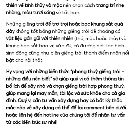
thiên về tính thủy và mộc
nên chọn cách
trang trí nhẹ
nhàng, màu tươi sáng
sẽ tốt hơn.
Những giếng trời
để trơ trọi hoặc bọc khung sắt quá
dày
không tốt bằng những giếng trời để thoáng có
vật liệu gần gũi với thiên nhiên
(thổ, mộc hoặc thủy) và
khung hoa sắt bảo vệ vừa đủ, có đường nét tạo hình
sinh động cũng như biến giếng trời thành điểm nhấn nổi
bật cho nội thất.
Hy vọng với những kiến thức “phong thuỷ giếng trời –
những điều nên biết” sẽ giúp quý vị có thêm thông tin
bổ ích để xây nhà và chọn giếng trời hợp phong thuỷ,
giúp mang lại may mắn, tài lộc và sức khỏe cho cả gia
đình. Quý vị cần tư vấn xây dựng hay có bất kỳ thắc
mắc nào về xây dựng có thể để lại comment bên dưới
hoặc liên hệ đến hotline của chúng tôi để nhận tư vấn
từ các kiến trúc sư nhé!