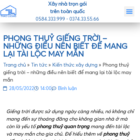
Xây nhà trọn gói
trên toàn quốc
0584.333.999 - 0374.33.55.66
Trang chủ
Giới th
Nhà mẫ
Tin tức
Liên hệ
PHONG THUỶ GIẾNG TRỜI –
NHỮNG ĐIỀU NÊN BIẾT ĐỂ MANG
LẠI TÀI LỘC MAY MẮN
Trang chủ
»
Tin tức
»
Kiến thức xây dựng
»
Phong thuỷ
giếng trời – những điều nên biết để mang lại tài lộc may
mắn
28/05/2022
14:00
Bình luận
Giếng trời được sử dụng ngày càng nhiều, nó không chỉ
mang đến sự thoáng đãng cho không gian nhà ở mà
còn là yếu tố
phong thuỷ quan trọng
mang đến tài lộc
và may mắn cho gia chủ. Để hiểu thêm về
phong thuỷ