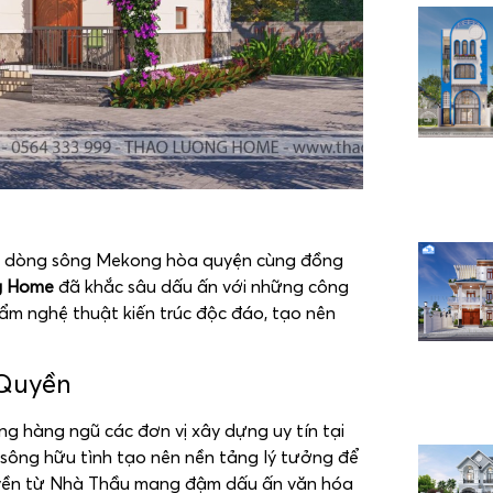
à dòng sông Mekong hòa quyện cùng đồng
g Home
đã khắc sâu dấu ấn với những công
hẩm nghệ thuật kiến trúc độc đáo, tạo nên
 Quyền
g hàng ngũ các đơn vị xây dựng uy tín tại
g sông hữu tình tạo nên nền tảng lý tưởng để
quyền từ Nhà Thầu mang đậm dấu ấn văn hóa