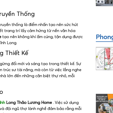
Truyền Thống
 truyền thống là điểm nhấn tạo nên sức hút
iết trang trí lấy cảm hứng từ nền văn hóa
Phong
me
tạo nên không khí ấm cúng, tận dụng được
ĩnh Long.
g Thiết Kế
ừng đổi mới và sáng tạo trong thiết kế. Sự
n trúc sư tài năng, mà còn từ việc lắng nghe
hà lớn đến những căn biệt thự nhỏ, mỗi
o
ĩnh
Long Thảo Lương Home
. Việc sử dụng
c và đội ngũ thợ lành nghề đảm bảo rằng mỗi