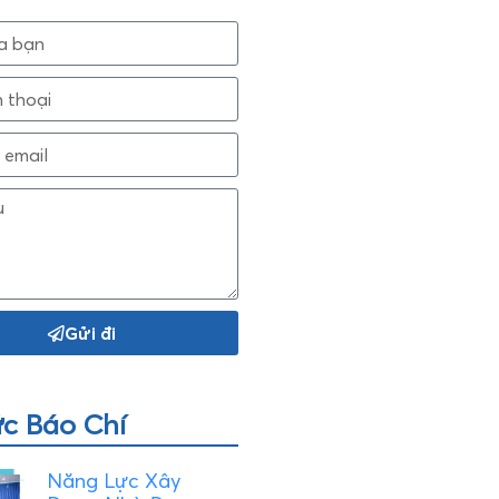
Gửi đi
ức Báo Chí
Năng Lực Xây