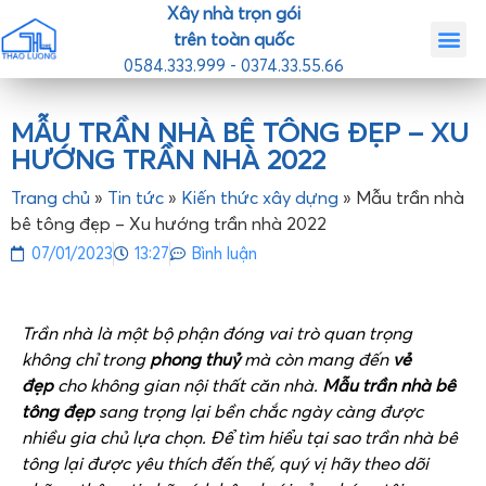
Xây nhà trọn gói
trên toàn quốc
0584.333.999 - 0374.33.55.66
Trang chủ
Giới th
Nhà mẫ
Tin tức
Liên hệ
MẪU TRẦN NHÀ BÊ TÔNG ĐẸP – XU
HƯỚNG TRẦN NHÀ 2022
Trang chủ
»
Tin tức
»
Kiến thức xây dựng
»
Mẫu trần nhà
bê tông đẹp – Xu hướng trần nhà 2022
07/01/2023
13:27
Bình luận
Trần nhà là một bộ phận đóng vai trò quan trọng
không chỉ trong
phong thuỷ
mà còn mang đến
vẻ
đẹp
cho không gian nội thất căn nhà.
Mẫu trần nhà bê
tông đẹp
sang trọng lại bền chắc ngày càng được
nhiều gia chủ lựa chọn. Để tìm hiểu tại sao trần nhà bê
tông lại được yêu thích đến thế, quý vị hãy theo dõi