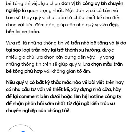
bê tông thì việc lựa chọn
đơn vị thi công uy tín chuyên
nghiệp
là quan trọng nhất. Một đơn vị có cả tâm và
tầm sẽ thay quý vị chu toàn từ khâu thiết kế cho đến
chọn vật liệu đảm bảo, giúp căn nhà quý vị vừa
đẹp,
bền lại an toàn.
Vừa rồi là những thông tin về
trần nhà bê tông và lý do
tại sao loại trần này lại trở thành xu hướng
, được
nhiều gia chủ lựa chọn xây dựng đến vậy. Hy vọng
những thông tin trên sẽ giúp quý vị lựa
chọn mẫu trần
bê tông phù hợp
với không gian tổ ấm.
Nếu quý vị có bất kỳ thắc mắc nào về bài viết trên hay
có nhu cầu tư vấn về thiết kế, xây dựng nhà cửa, hãy
để lại comment bên dưới hoặc liên hệ hotline công ty
để nhận phản hồi sớm nhất từ đội ngũ kiến trúc sư
chuyên nghiệp của chúng tôi!