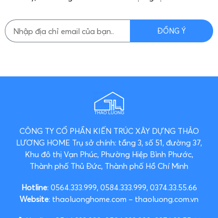
ĐỒNG Ý
CÔNG TY CỔ PHẦN KIẾN TRÚC XÂY DỰNG THẢO
LƯƠNG HOME
Trụ sở chính: tầng 3, số 51, đường 37,
Khu đô thị Vạn Phúc, Phường Hiệp Bình Phước,
Thành phố Thủ Đức, Thành phố Hồ Chí Minh
Hotline
: 0564.333.999, 0584.333.999, 0374.33.55.66
Website
: thaoluonghome.com – thaoluong.com.vn