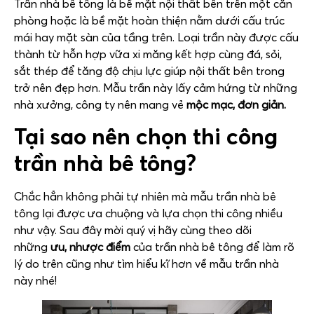
Trần nhà bê tông là bề mặt nội thất bên trên một căn
phòng hoặc là bề mặt hoàn thiện nằm dưới cấu trúc
mái
hay mặt sàn của tầng trên. Loại trần này được cấu
thành từ hỗn hợp
vữa xi măng kết hợp cùng đá, sỏi,
sắt thép để tăng độ chịu lực giúp nội thất bên trong
trở nên đẹp hơn. Mẫu trần này lấy cảm hứng từ những
nhà xưởng, công ty nên mang vẻ
mộc mạc, đơn giản.
Tại sao nên chọn thi công
trần nhà bê tông?
Chắc hẳn không phải tự nhiên mà mẫu trần nhà bê
tông lại được ưa chuộng và lựa chọn thi công nhiều
như vậy. Sau đây mời quý vị hãy cùng theo dõi
những
ưu, nhược điểm
của trần nhà bê tông để làm rõ
lý do trên cũng như tìm hiểu kĩ hơn về mẫu trần nhà
này nhé!