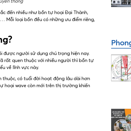
ruyền thống
hắc đến nhiều như bồn tự hoại Đại Thành,
,… Mỗi loại bồn đều có những ưu điểm riêng,
ng?
Phong
i được người sử dụng chú trọng hiện nay.
ã rất quen thuộc với nhiều người thì bồn tự
ểu về lĩnh vực này.
thuộc, có tuổi đời hoạt động lâu dài hơn
ự hoại wave còn mới trên thị trường khiến