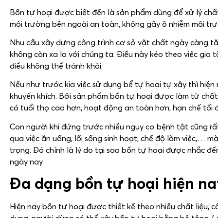
Bồn tự hoại được biết đến là sản phẩm dùng để xử lý chất
môi trường bên ngoài an toàn, không gây ô nhiễm môi trư
Nhu cầu xây dựng công trình cơ sở vật chất ngày càng tă
không còn xa lạ với chúng ta. Điều này kéo theo việc gia 
điều không thể tránh khỏi.
Nếu như trước kia việc sử dụng bể tự hoại tự xây thì hi
khuyến khích. Bởi sản phẩm bồn tự hoại được làm từ chất
có tuổi thọ cao hơn, hoạt động an toàn hơn, hạn chế tối 
Con người khi đứng trước nhiều nguy cơ bệnh tật cũng r
qua việc ăn uống, lối sống sinh hoạt, chế độ làm việc,… mà
trọng. Đó chính là lý do tại sao bồn tự hoại được nhắc đến
ngày nay.
Đa dạng bồn tự hoại hiện nay
Hiện nay bồn tự hoại được thiết kế theo nhiều chất liệu, 