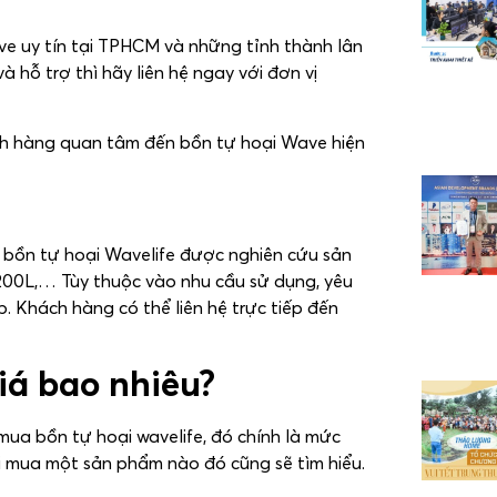
ve uy tín tại TPHCM và những tỉnh thành lân
 hỗ trợ thì hãy liên hệ ngay với đơn vị
ch hàng quan tâm đến bồn tự hoại Wave hiện
bồn tự hoại Wavelife được nghiên cứu sản
1200L,… Tùy thuộc vào nhu cầu sử dụng, yêu
 Khách hàng có thể liên hệ trực tiếp đến
iá bao nhiêu?
ua bồn tự hoại wavelife, đó chính là mức
hi mua một sản phẩm nào đó cũng sẽ tìm hiểu.