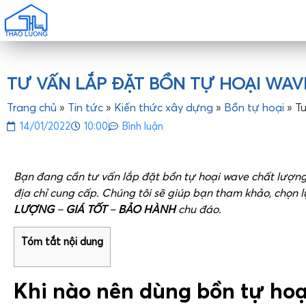
TƯ VẤN LẮP ĐẶT BỒN TỰ HOẠI WAV
Trang chủ
»
Tin tức
»
Kiến thức xây dựng
»
Bồn tự hoại
»
Tư
14/01/2022
10:00
Bình luận
Bạn đang cần tư vấn lắp đặt bồn tự hoại wave chất lượng
địa chỉ cung cấp. Chúng tôi sẽ giúp bạn tham khảo, chọn
LƯỢNG
–
GIÁ TỐT
–
BẢO HÀNH
chu đáo.
Tóm tắt nội dung
Khi nào nên dùng bồn tự hoạ