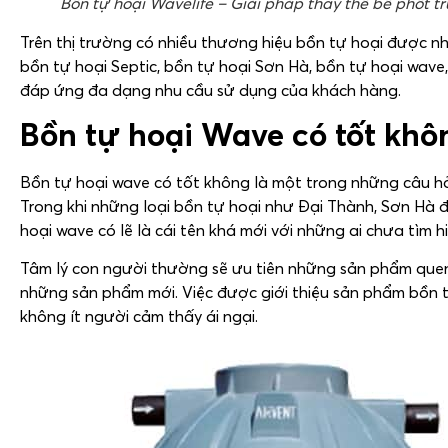
Bồn tự hoại Wavelife – Giải pháp thay thế bể phốt t
Trên thị trường có nhiều thương hiệu bồn tự hoại được n
bồn tự hoại Septic, bồn tự hoại Sơn Hà, bồn tự hoại wave
đáp ứng đa dạng nhu cầu sử dụng của khách hàng.
Bồn tự hoại Wave có tốt khô
Bồn tự hoại wave có tốt không là một trong những câu hỏ
Trong khi những loại bồn tự hoại như Đại Thành, Sơn Hà đ
hoại wave có lẽ là cái tên khá mới với những ai chưa tìm hi
Tâm lý con người thường sẽ ưu tiên những sản phẩm quen 
những sản phẩm mới. Việc được giới thiệu sản phẩm bồn t
không ít người cảm thấy ái ngại.