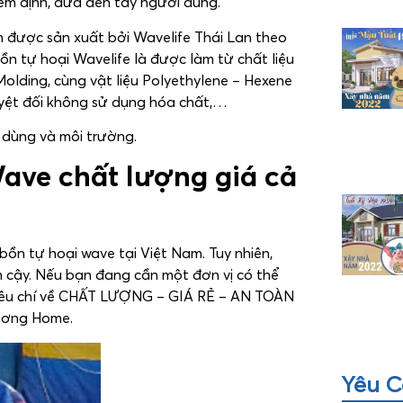
kiểm định, đưa đến tay người dùng.
m được sản xuất bởi Wavelife Thái Lan theo
bồn tự hoại Wavelife là được làm từ chất liệu
lding, cùng vật liệu Polyethylene – Hexene
uyệt đối không sử dụng hóa chất,…
dùng và môi trường.
Wave chất lượng giá cả
 bồn tự hoại wave tại Việt Nam. Tuy nhiên,
n cậy. Nếu bạn đang cần một đơn vị có thể
iêu chí về CHẤT LƯỢNG – GIÁ RẺ – AN TOÀN
Lương Home.
Yêu C