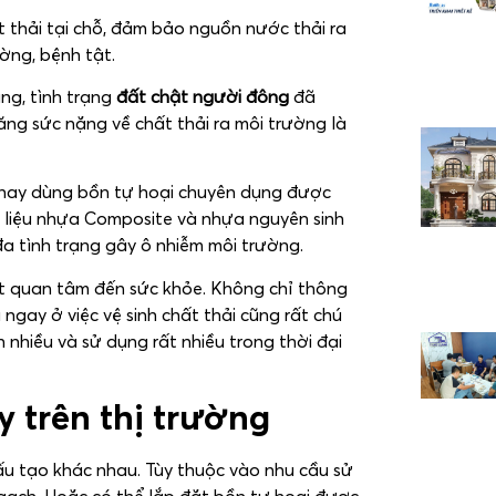
 thải tại chỗ, đảm bảo nguồn nước thải ra
ờng, bệnh tật.
ng, tình trạng
đất chật người đông
đã
tăng sức nặng về chất thải ra môi trường là
ện nay dùng bồn tự hoại chuyên dụng được
 liệu nhựa Composite và nhựa nguyên sinh
đa tình trạng gây ô nhiễm môi trường.
ất quan tâm đến sức khỏe. Không chỉ thông
 ngay ở việc vệ sinh chất thải cũng rất chú
 nhiều và sử dụng rất nhiều trong thời đại
 trên thị trường
cấu tạo khác nhau. Tùy thuộc vào nhu cầu sử