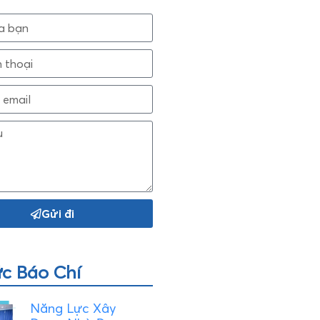
Gửi đi
ức Báo Chí
Năng Lực Xây