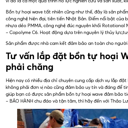
vì đó là cả một quá trình nỗ lực nghiên cứu và sản xuất, 
Bồn tự hoại wave tất nhiên cũng như thế, đây là sản phẩ
công nghệ hiện đại, tiên tiến Nhật Bản. Điểm nổi bật của 
nhựa dẻo PMMA, công nghệ đúc nguyên khối Rotational Mo
– Copolyme C6. Hoạt động dựa trên nguyên lý thủy lực,t
Sản phẩm được nhà cam kết đảm bảo an toàn cho người 
Tư vấn lắp đặt bồn tự hoại 
phải chăng
Hiện nay có nhiều địa chỉ chuyên cung cấp dịch vụ lắp đặt
không phải đơn vị nào cũng đảm bảo uy tín và đáng để ti
giúp bạn có được sản phẩm bồn tự hoại wave đảm bảo t
– BẢO HÀNH chu đáo và tận tâm, thì hãy đến với Thảo 