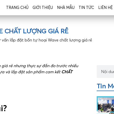
TRANG CHỦ
GIỚI THIỆU
NHÀ MẪU
TIN TỨC
LIÊN HỆ
E CHẤT LƯỢNG GIÁ RẺ
 vấn lắp đặt bồn tự hoại Wave chất lượng giá rẻ
 giá rẻ nhưng thực sự đắn đo trước nhiều
 lựa và lắp đặt sản phẩm cam kết
CHẤT
Tin M
i?