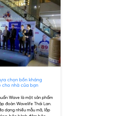
 lựa chọn bồn kháng
 cho nhà của bạn
huẩn Wave là một sản phẩm
ập đoàn Wavelife Thái Lan.
đa dạng nhiều mẫu mã, lắp
óng, bảo hành đảm bảo.