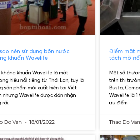
 sao nên sử dụng bồn nước
Điểm mặt m
ng khuẩn Wavelife
tách mỡ nổi
 kháng khuẩn Wavelife là một
Một số thươn
ng hiệu nổi tiếng từ Thái Lan, tuy là
trên thị trườ
g sản phẩm mới xuất hiện tại Việt
Busta, Compo
 nhưng Wavelife được đón nhận
Wavelife là 1
 rãi.
ưu điểm.
o Do Van
18/01/2022
Thao Do Va