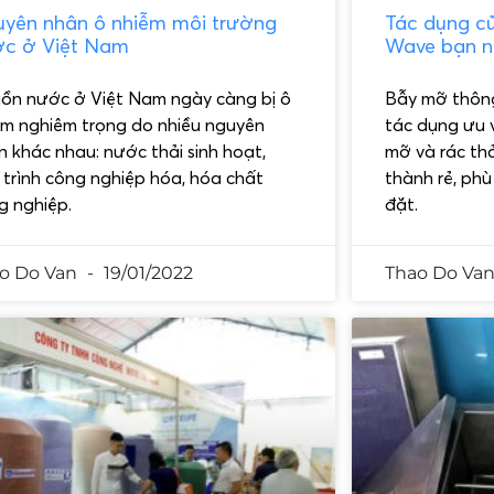
yên nhân ô nhiễm môi trường
Tác dụng c
c ở Việt Nam
Wave bạn n
ồn nước ở Việt Nam ngày càng bị ô
Bẫy mỡ thông
ễm nghiêm trọng do nhiều nguyên
tác dụng ưu v
n khác nhau: nước thải sinh hoạt,
mỡ và rác thả
 trình công nghiệp hóa, hóa chất
thành rẻ, phù
g nghiệp.
đặt.
o Do Van
19/01/2022
Thao Do Va