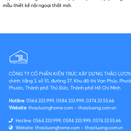
mẫu thiết kế nội ngoại thất mới.
CÔNG TY CỔ PHẦN KIẾN TRÚC XÂY DỰNG THẢO LƯ
chính: tầng 3, số 51, đường 37, Khu đô thị Vạn Phúc, Phư
Phước, Thành phố Thủ Đức, Thành phố Hồ Chí Minh
Hotline
: 0564.333.999, 0584.333.999, 0374.33.55.66
Website
: thaoluonghome.com – thaoluong.com.vn
Hotline: 0564.333.999, 0584.333.999, 0374.33.55.66
Website: thaoluonghome.com – thaoluong.com.vn