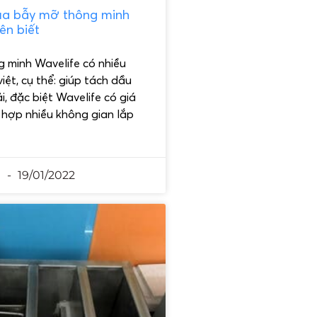
ủa bẫy mỡ thông minh
ên biết
 minh Wavelife có nhiều
iệt, cụ thể: giúp tách dầu
i, đặc biệt Wavelife có giá
 hợp nhiều không gian lắp
n
19/01/2022