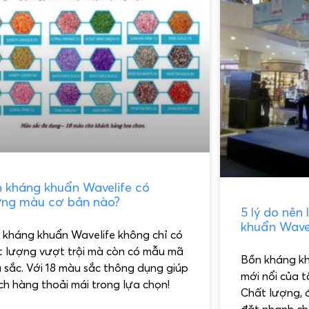
 kháng khuẩn Wavelife có
ng màu cơ bản nào?
5 lý do nên
khuẩn Wave
 kháng khuẩn Wavelife không chỉ có
t lượng vượt trội mà còn có mẫu mã
Bồn kháng k
 sắc. Với 18 màu sắc thông dụng giúp
mới nổi của t
ch hàng thoải mái trong lựa chọn!
Chất lượng, 
đặt nhanh ch