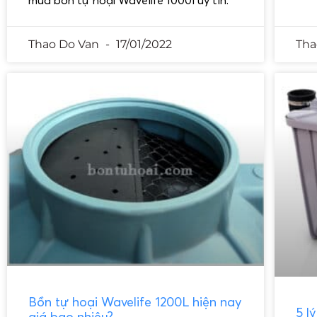
Thao Do Van
17/01/2022
Tha
Bồn tự hoại Wavelife 1200L hiện nay
5 l
giá bao nhiêu?