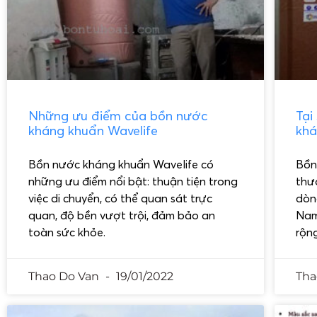
Những ưu điểm của bồn nước
Tại
kháng khuẩn Wavelife
khá
Bồn nước kháng khuẩn Wavelife có
Bồn
những ưu điểm nổi bật: thuận tiện trong
thươ
việc di chuyển, có thể quan sát trực
dòn
quan, độ bền vượt trội, đảm bảo an
Nam
toàn sức khỏe.
rộng
Thao Do Van
19/01/2022
Tha