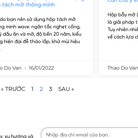
 tách mỡ thông minh
Hộp bẫy mỡ (
ý do bạn nên sử dụng hộp tách mỡ
là giải pháp 
ng minh wave: ngăn tắc nghẹt cống,
Tuy nhiên nhi
lý dầu ăn và mỡ, độ bền 20 năm, kiểu
về cách lựa 
 hiện đại đễ tháo lắp, khử mùi hiệu
.
o Do Van
16/01/2022
Thao Do Va
« TRƯỚC
1
2
3
SAU »
ủy, xu hướng và