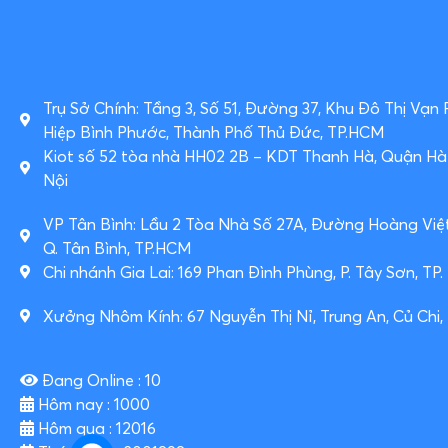
Trụ Sở Chính: Tầng 3, Số 51, Đường 37, Khu Đô Thị Vạn
Hiệp Bình Phước, Thành Phố Thủ Đức, TP.HCM
Kiot số 52 tòa nhà HH02 2B – KDT Thanh Hà, Quận H
Nội
VP Tân Bình: Lầu 2 Tòa Nhà Số 27A, Đường Hoàng Việ
Q. Tân Bình, TP.HCM
Chi nhánh Gia Lai: 169 Phan Đình Phùng, P. Tây Sơn, TP. P
Xưởng Nhôm Kính: 67 Nguyễn Thị Nỉ, Trung An, Củ Chi,
Đang Online : 10
Hôm nay : 1000
Hôm qua : 12016