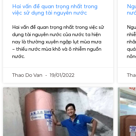
Hai vấn đề quan trọng nhất trong
Ngu
việc sử dụng tài nguyên nước
nướ
Hai vấn đề quan trọng nhất trong việc sử
Ngu
dụng tài nguyên nước của nước ta hiện
nhi
nay là thường xuyên ngập lụt mùa mưa
nhâ
– thiếu nước mùa khô và ô nhiễm nguồn
quá
nước.
nôn
Thao Do Van
19/01/2022
Tha