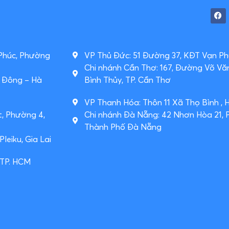
 Phúc, Phường
VP Thủ Đức: 51 Đường 37, KĐT Vạn Phú
Chi nhánh Cần Thơ: 167, Đường Võ Vă
à Đông – Hà
Bình Thủy, TP. Cần Thơ
VP Thanh Hóa: Thôn 11 Xã Thọ Bình , 
t, Phường 4,
Chi nhánh Đà Nẵng: 42 Nhơn Hòa 21,
Thành Phố Đà Nẵng
leiku, Gia Lai
 TP. HCM