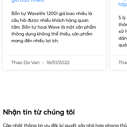
hộp
Bồn tự Wavelife 1200l giá bao nhiêu là
5 l
câu hỏi được nhiều khách hàng quan
thô
tâm. Bồn tự hoại Wave là một sản phẩm
xử 
thông dụng không thể thiếu, sản phẩm
dáng
mang đến nhiều lợi ích.
quả
Thao Do Van
16/01/2022
Tha
Nhận tin từ chúng tôi
Cập nhật thông tin ưu đãi, bí quyết xây nhà hợp phong th