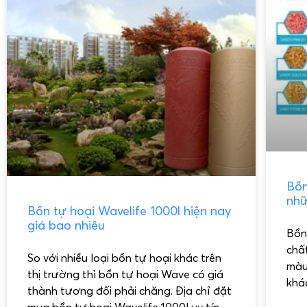
Bồn
nhữ
Bồn tự hoại Wavelife 1000l hiện nay
giá bao nhiêu
Bồn
chấ
So với nhiều loại bồn tự hoại khác trên
màu
thị trường thì bồn tự hoại Wave có giá
khá
thành tương đối phải chăng. Địa chỉ đặt
mua bồn tự hoại Wavelife 1000l uy tín.