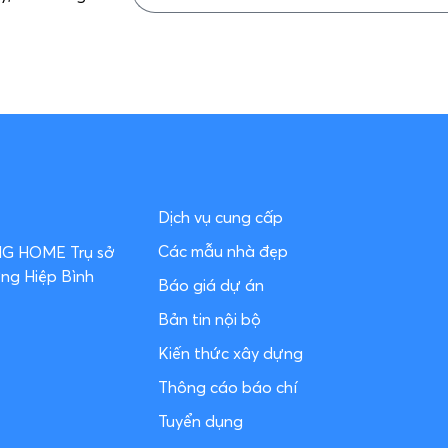
Dịch vụ cung cấp
Các mẫu nhà đẹp
ƠNG HOME
Trụ sở
ờng Hiệp Bình
Báo giá dự án
Bản tin nội bộ
Kiến thức xây dựng
Thông cáo báo chí
Tuyển dụng