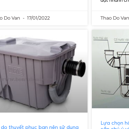
o Do Van
17/01/2022
Thao Do Va
Lựa chọn h
ý do thuyết phục bạn nên sử dụng
cần chú ý v