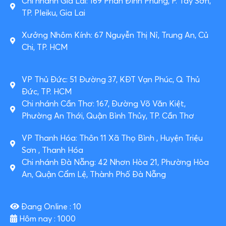
Chi nhánh Gia Lai: 169 Phan Đình Phùng, P. Tây Sơn,
TP. Pleiku, Gia Lai
Xưởng Nhôm Kính: 67 Nguyễn Thị Nỉ, Trung An, Củ
Chi, TP. HCM
VP Thủ Đức: 51 Đường 37, KĐT Vạn Phúc, Q. Thủ
Đức, TP. HCM
Chi nhánh Cần Thơ: 167, Đường Võ Văn Kiệt,
Phường An Thới, Quận Bình Thủy, TP. Cần Thơ
VP Thanh Hóa: Thôn 11 Xã Thọ Bình , Huyện Triệu
Sơn , Thanh Hóa
Chi nhánh Đà Nẵng: 42 Nhơn Hòa 21, Phường Hòa
An, Quận Cẩm Lệ, Thành Phố Đà Nẵng
Đang Online : 10
Hôm nay : 1000