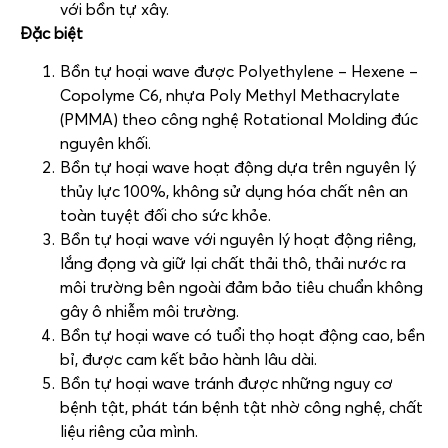
với bồn tự xây.
Đặc biệt
Bồn tự hoại wave được Polyethylene – Hexene –
Copolyme C6, nhựa Poly Methyl Methacrylate
(PMMA) theo công nghệ Rotational Molding đúc
nguyên khối.
Bồn tự hoại wave hoạt động dựa trên nguyên lý
thủy lực 100%, không sử dụng hóa chất nên an
toàn tuyệt đối cho sức khỏe.
Bồn tự hoại wave với nguyên lý hoạt động riêng,
lắng đọng và giữ lại chất thải thô, thải nước ra
môi trường bên ngoài đảm bảo tiêu chuẩn không
gây ô nhiễm môi trường.
Bồn tự hoại wave có tuổi thọ hoạt động cao, bền
bỉ, được cam kết bảo hành lâu dài.
Bồn tự hoại wave tránh được những nguy cơ
bệnh tật, phát tán bệnh tật nhờ công nghệ, chất
liệu riêng của mình.