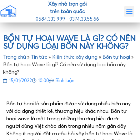
Xây nhà trọn gói
trên toàn quốc
0584.333.999 - 0374.33.55.66
Trang chủ
Giới th
Nhà mẫ
Tin tức
Liên hệ
BỒN TỰ HOẠI WAVE LÀ GÌ? CÓ NÊN
SỬ DỤNG LOẠI BỒN NÀY KHÔNG?
Trang chủ
»
Tin tức
»
Kiến thức xây dựng
»
Bồn tự hoại
»
Bồn tự hoại Wave là gì? Có nên sử dụng loại bồn này
không?
15/01/2022
10:00
Bình luận
Bồn tự hoại là sản phẩm được sử dụng nhiều hiện nay
với đa dạng thiết kế, thương hiệu khác nhau. Bồn tự
hoại wave là một trong những thương hiệu được
người dùng Việt chào đón trong nhiều năm gần đây.
Không ít người đặt ra câu hỏi vậy bồn tự hoại Wave là