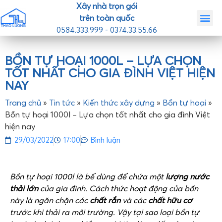
Xây nhà trọn gói
trên toàn quốc
0584.333.999 - 0374.33.55.66
Trang chủ
Giới th
Nhà mẫ
Tin tức
Liên hệ
BỒN TỰ HOẠI 1000L – LỰA CHỌN
TỐT NHẤT CHO GIA ĐÌNH VIỆT HIỆN
NAY
Trang chủ
»
Tin tức
»
Kiến thức xây dựng
»
Bồn tự hoại
»
Bồn tự hoại 1000l – Lựa chọn tốt nhất cho gia đình Việt
hiện nay
29/03/2022
17:00
Bình luận
Bồn tự hoại 1000l là bể dùng để chứa một
lượng nước
thải lớn
của gia đình. Cách thức hoạt động của bồn
này là ngăn chặn các
chất rắn
và các
chất hữu cơ
trước khi thải ra môi trường. Vậy tại sao loại bồn tự