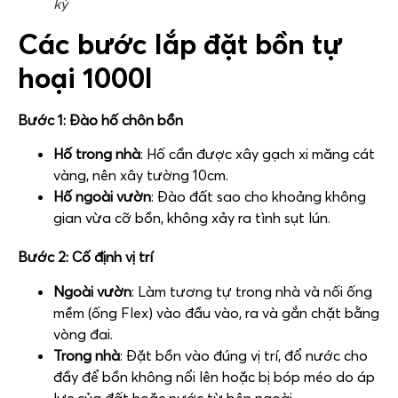
kỳ
Các bước lắp đặt bồn tự
hoại 1000l
Bước 1: Đào hố chôn bồn
Hố trong nhà
: Hố cần được xây gạch xi măng cát
vàng, nên xây tường 10cm.
Hố ngoài vườn
: Đào đất sao cho khoảng không
gian vừa cỡ bồn, không xảy ra tình sụt lún.
Bước 2: Cố định vị trí
Ngoài vườn
: Làm tương tự trong nhà và nối ống
mềm (ống Flex) vào đầu vào, ra và gắn chặt bằng
vòng đai.
Trong nhà
: Đặt bồn vào đúng vị trí, đổ nước cho
đầy để bồn không nổi lên hoặc bị bóp méo do áp
lực của đất hoặc nước từ bên ngoài.