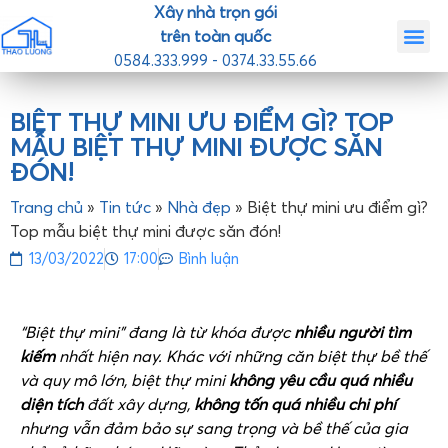
Xây nhà trọn gói
trên toàn quốc
0584.333.999 - 0374.33.55.66
Trang chủ
Giới th
Nhà mẫ
Tin tức
Liên hệ
BIỆT THỰ MINI ƯU ĐIỂM GÌ? TOP
MẪU BIỆT THỰ MINI ĐƯỢC SĂN
ĐÓN!
Trang chủ
»
Tin tức
»
Nhà đẹp
»
Biệt thự mini ưu điểm gì?
Top mẫu biệt thự mini được săn đón!
13/03/2022
17:00
Bình luận
“Biệt thự mini” đang là từ khóa được
nhiều người tìm
kiếm
nhất hiện nay. Khác với những căn biệt thự bề thế
và quy mô lớn, biệt thự mini
không yêu cầu quá nhiều
diện tích
đất xây dựng,
không tốn quá nhiều chi phí
nhưng vẫn đảm bảo sự sang trọng và bề thế của gia