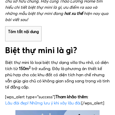
chủ sở hữu chúng. Hãy cùng Thảo Lương Home tìm
hiểu chi tiết biệt thự mini là gì, ưu điểm ra sao và
những mẫu biệt thự mini đang
hot xu thế
hiện nay qua
bài viết sau!
Tóm tắt nội dung
Biệt thự mini là gì?
Biệt thự mini là loại biệt thự dạng villa thu nhỏ, có diện
2
tích từ
150m
trở xuống. Đây là phương án thiết kế
phù hợp cho các khu đất có diện tích hạn chế nhưng
vẫn giúp gia chủ có không gian sống sang trọng và tinh
tế đẳng cấp.
[wps_alert type=”success”]
Tham khảo thêm:
Lâu đài đẹp! Những lưu ý khi xây lâu đài.
[/wps_alert]