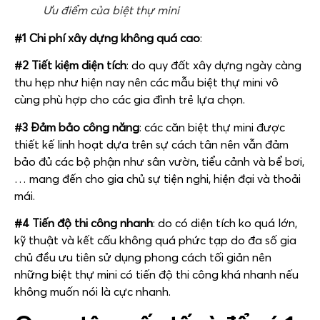
Ưu điểm của biệt thự mini
#1 Chi phí xây dựng không quá cao
:
#2 Tiết kiệm diện tích
: do quy đất xây dựng ngày càng
thu hẹp như hiện nay nên các mẫu biệt thự mini vô
cùng phù hợp cho các gia đình trẻ lựa chọn.
#3 Đảm bảo công năng
: các căn biệt thự mini được
thiết kế linh hoạt dựa trên sự cách tân nên vẫn đảm
bảo đủ các bộ phận như sân vườn, tiểu cảnh và bể bơi,
… mang đến cho gia chủ sự tiện nghi, hiện đại và thoải
mái.
#4 Tiến độ thi công nhanh
: do có diện tích ko quá lớn,
kỹ thuật và kết cấu không quá phức tạp do đa số gia
chủ đều ưu tiên sử dụng phong cách tối giản nên
những biệt thự mini có tiến độ thi công khá nhanh nếu
không muốn nói là cực nhanh.