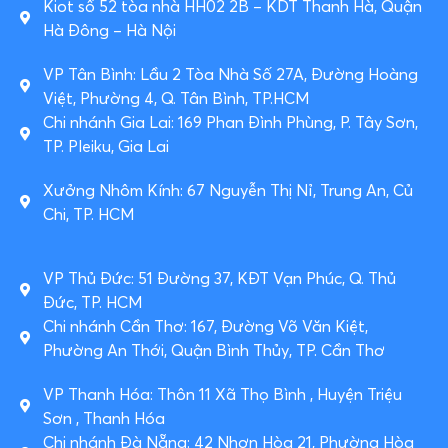
Kiot số 52 tòa nhà HH02 2B – KDT Thanh Hà, Quận
Hà Đông – Hà Nội
VP Tân Bình: Lầu 2 Tòa Nhà Số 27A, Đường Hoàng
Việt, Phường 4, Q. Tân Bình, TP.HCM
Chi nhánh Gia Lai: 169 Phan Đình Phùng, P. Tây Sơn,
TP. Pleiku, Gia Lai
Xưởng Nhôm Kính: 67 Nguyễn Thị Nỉ, Trung An, Củ
Chi, TP. HCM
VP Thủ Đức: 51 Đường 37, KĐT Vạn Phúc, Q. Thủ
Đức, TP. HCM
Chi nhánh Cần Thơ: 167, Đường Võ Văn Kiệt,
Phường An Thới, Quận Bình Thủy, TP. Cần Thơ
VP Thanh Hóa: Thôn 11 Xã Thọ Bình , Huyện Triệu
Sơn , Thanh Hóa
Chi nhánh Đà Nẵng: 42 Nhơn Hòa 21, Phường Hòa