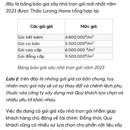
đây là bảng báo giá xây nhà trọn gói mới nhất năm
2023 được Thảo Lương Home tổng hợp lại:
Các gói giá
Mức giá
đ
2
Gói tiết kiệm
4.800.000
/m
đ
2
Gói cơ bản
5.500.000
/m
đ
2
Gói cao cấp
6.000.000
/m
đ
2
Gói đẳng cấp
9.500.000
/m
Bảng báo giá xây nhà trọn gói năm 2023
Lưu ý
: trên đây là những gói giá cơ bản chung, tuy
nhiên mức giá này sẽ có sự thay đổi và chênh lệch phụ
thuộc vào công ty xây dựng mà Quý khách lựa chọn và
nhiều yếu tố khác nhau.
Việc đa dạng có gói giá xây nhà trọn gói nhằm giúp
khách hàng chủ động về tài chính. Đồng thời, Quý
khách cũng có nhiều sự lựa chọn cho phần vật liệu xây