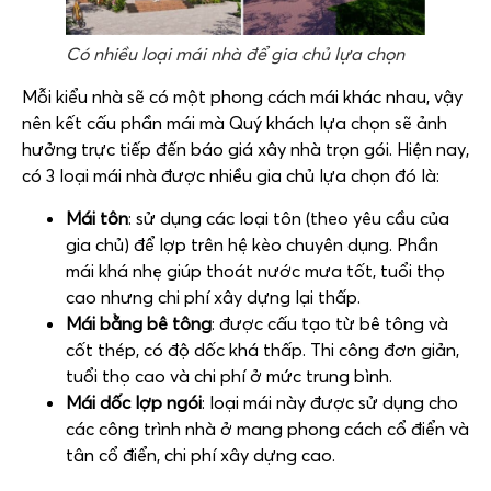
Có nhiều loại mái nhà để gia chủ lựa chọn
Mỗi kiểu nhà sẽ có một phong cách mái khác nhau, vậy
nên kết cấu phần mái mà Quý khách lựa chọn sẽ ảnh
hưởng trực tiếp đến báo giá xây nhà trọn gói. Hiện nay,
có 3 loại mái nhà được nhiều gia chủ lựa chọn đó là:
Mái tôn
: sử dụng các loại tôn (theo yêu cầu của
gia chủ) để lợp trên hệ kèo chuyên dụng. Phần
mái khá nhẹ giúp thoát nước mưa tốt, tuổi thọ
cao nhưng chi phí xây dựng lại thấp.
Mái bằng bê tông
: được cấu tạo từ bê tông và
cốt thép, có độ dốc khá thấp. Thi công đơn giản,
tuổi thọ cao và chi phí ở mức trung bình.
Mái dốc lợp ngói
: loại mái này được sử dụng cho
các công trình nhà ở mang phong cách cổ điển và
tân cổ điển, chi phí xây dựng cao.