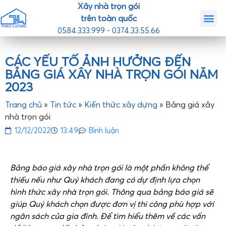
Xây nhà trọn gói
trên toàn quốc
0584.333.999 - 0374.33.55.66
Trang chủ
Giới th
Nhà mẫ
Tin tức
Liên hệ
CÁC YẾU TỐ ẢNH HƯỞNG ĐẾN
BẢNG GIÁ XÂY NHÀ TRỌN GÓI NĂM
2023
Trang chủ
»
Tin tức
»
Kiến thức xây dựng
»
Bảng giá xây
nhà trọn gói
12/12/2022
13:49
Bình luận
Bảng báo giá xây nhà trọn gói là một phần không thể
thiếu nếu như Quý khách đang có dự định lựa chọn
hình thức xây nhà trọn gói. Thông qua bảng báo giá sẽ
giúp Quý khách chọn được đơn vị thi công phù hợp với
ngân sách của gia đình. Để tìm hiểu thêm về các vấn