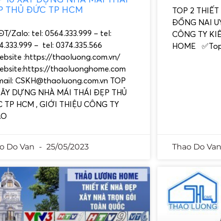
P THỦ ĐỨC TP HCM
TOP 2 THIẾT
ĐỒNG NAI UY
T/Zalo: tel: 0564.333.999 – tel:
CÔNG TY KI
.333.999 – tel: 0374.335.566
HOME ✅To
bsite :https://thaoluong.com.vn/
bsite:https://thaoluonghome.com
ail: CSKH@thaoluong.com.vn TOP
XÂY DỰNG NHÀ MÁI THÁI ĐẸP THỦ
 TP HCM , GIỚI THIỆU CÔNG TY
ẢO
o Do Van
25/05/2023
Thao Do Va