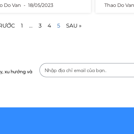
o Do Van
18/05/2023
Thao Do Va
TRƯỚC
1
…
3
4
5
SAU »
ủy, xu hướng và