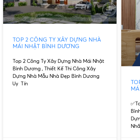
TOP 2 CÔNG TY XÂY DỰNG NHÀ
MÁI NHẬT BÌNH DƯƠNG
Top 2 Công Ty Xây Dựng Nhà Mái Nhật
Bình Dương , Thiết Kế Thi Công Xây
Dựng Nhà Mẫu Nhà Đẹp Bình Dương
TO
Uy Tín
MÁ
✅To
Bìn
Dựn
Nhấ