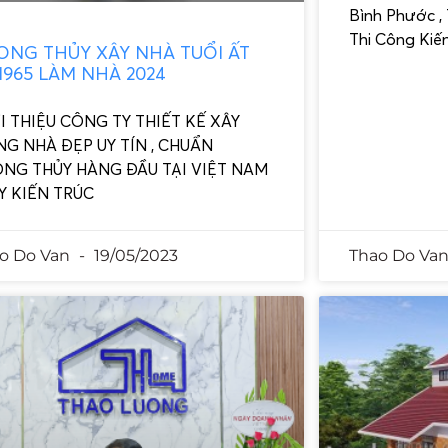
Bình Phước ,
Thi Công Kiế
ONG THỦY XÂY NHÀ TUỔI ẤT
1965 LÀM NHÀ 2024
I THIỆU CÔNG TY THIẾT KẾ XÂY
G NHÀ ĐẸP UY TÍN , CHUẨN
NG THỦY HÀNG ĐẦU TẠI VIỆT NAM
TY KIẾN TRÚC
o Do Van
19/05/2023
Thao Do Va