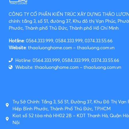
CÔNG TY CỔ PHẦN KIẾN TRÚC XÂY DỰNG THẢO LƯ
chính: tầng 3, số 51, đường 37, Khu đô thị Vạn Phúc, Phư
Phước, Thành phố Thủ Đức, Thành phố Hồ Chí Minh
Hotline
: 0564.333.999, 0584.333.999, 0374.33.55.66
Website
: thaoluonghome.com – thaoluong.com.vn
Hotline: 0564.333.999, 0584.333.999, 0374.33.55.66
Website: thaoluonghome.com – thaoluong.com.vn
Trụ Sở Chính: Tầng 3, Số 51, Đường 37, Khu Đô Thị Vạn
Hiệp Bình Phước, Thành Phố Thủ Đức, TP.HCM
Kiot số 52 tòa nhà HH02 2B – KDT Thanh Hà, Quận H
Nội