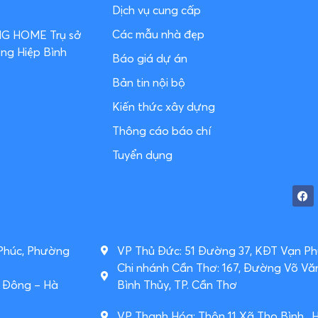
Dịch vụ cung cấp
Các mẫu nhà đẹp
ƠNG HOME
Trụ sở
ờng Hiệp Bình
Báo giá dự án
Bản tin nội bộ
Kiến thức xây dựng
Thông cáo báo chí
Tuyển dụng
 Phúc, Phường
VP Thủ Đức: 51 Đường 37, KĐT Vạn Phú
Chi nhánh Cần Thơ: 167, Đường Võ Vă
à Đông – Hà
Bình Thủy, TP. Cần Thơ
VP Thanh Hóa: Thôn 11 Xã Thọ Bình , 