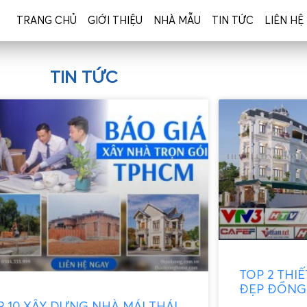
TRANG CHỦ
GIỚI THIỆU
NHÀ MẪU
TIN TỨC
LIÊN HỆ
TIN TỨC
TOP 2 THI
ĐẸP ĐỒNG 
P 10 XÂY DỰNG NHÀ MÁI THÁI