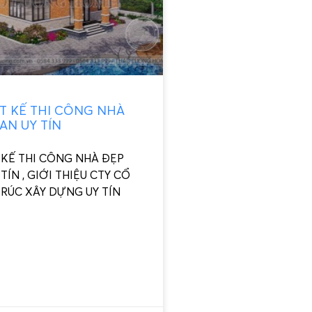
ẾT KẾ THI CÔNG NHÀ
AN UY TÍN
 KẾ THI CÔNG NHÀ ĐẸP
TÍN , GIỚI THIỆU CTY CỔ
TRÚC XÂY DỰNG UY TÍN