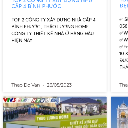
TOP 2 CÔNG TY XÂY DỰNG NHÀ
ĐẸ
CẤP 4 BÌNH PHƯỚC
✅ SĐ
TOP 2 CÔNG TY XÂY DỰNG NHÀ CẤP 4
0584
BÌNH PHƯỚC , THẢO LƯƠNG HOME
✅We
CÔNG TY THIẾT KẾ NHÀ Ở HÀNG ĐẦU
✅We
HIỆN NAY
✅Em
10 
ĐỨC
TH
Thao Do Van
26/05/2023
Tha