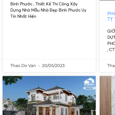
Bình Phước , Thiết Kế Thi Công Xây
Dựng Nhà Mẫu Nhà Đẹp Bình Phước Uy
PH
Tín Nhất Hiện
TỴ 
GIỚ
DỰN
PHO
, C
Thao Do Van
20/05/2023
Tha