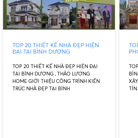
TOP 20 THIẾT KẾ NHÀ ĐẸP HIỆN
TO
ĐẠI TẠI BÌNH DƯƠNG
PH
TOP 20 THIẾT KẾ NHÀ ĐẸP HIỆN ĐẠI
TOP
TẠI BÌNH DƯƠNG , THẢO LƯƠNG
BÌN
HOME GIỚI THIỆU CÔNG TRÌNH KIẾN
XÂY
TRÚC NHÀ ĐẸP TẠI BÌNH
TÍN