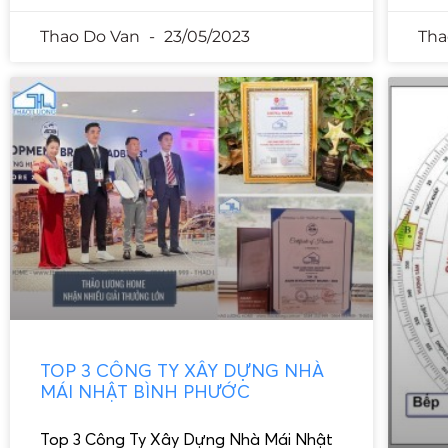
Thao Do Van
23/05/2023
Tha
TOP 3 CÔNG TY XÂY DỰNG NHÀ
MÁI NHẬT BÌNH PHƯỚC
Top 3 Công Ty Xây Dựng Nhà Mái Nhật