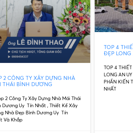
TOP 4 THI
ĐẸP LONG 
TOP 4 THIẾT
LONG AN UY 
P 2 CÔNG TY XÂY DỰNG NHÀ
PHẦN KIẾN 
I THÁI BÌNH DƯƠNG
NHẤT
p 2 Công Ty Xây Dựng Nhà Mái Thái
h Dương Uy Tín Nhất , Thiết Kế Xây
g Nhà Đẹp Bình Dương Uy Tín
t Và Khắp