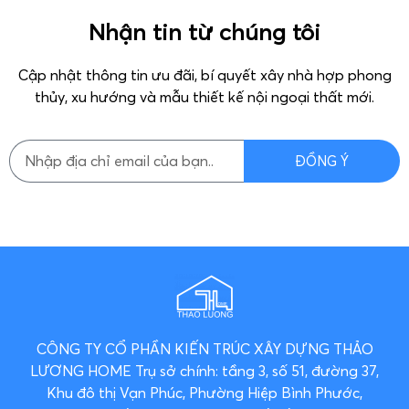
Nhận tin từ chúng tôi
Cập nhật thông tin ưu đãi, bí quyết xây nhà hợp phong
thủy, xu hướng và mẫu thiết kế nội ngoại thất mới.
ĐỒNG Ý
CÔNG TY CỔ PHẦN KIẾN TRÚC XÂY DỰNG THẢO
LƯƠNG HOME
Trụ sở chính: tầng 3, số 51, đường 37,
Khu đô thị Vạn Phúc, Phường Hiệp Bình Phước,