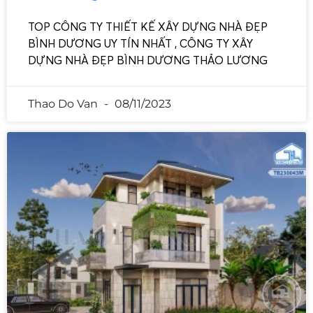
TOP CÔNG TY THIẾT KẾ XÂY DỰNG NHÀ ĐẸP
BÌNH DƯƠNG UY TÍN NHẤT , CÔNG TY XÂY
DỰNG NHÀ ĐẸP BÌNH DƯƠNG THẢO LƯƠNG
Thao Do Van
08/11/2023