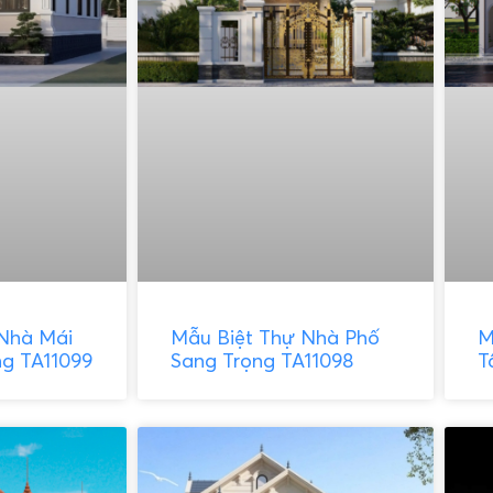
Nhà Mái
Mẫu Biệt Thự Nhà Phố
M
ng TA11099
Sang Trọng TA11098
T