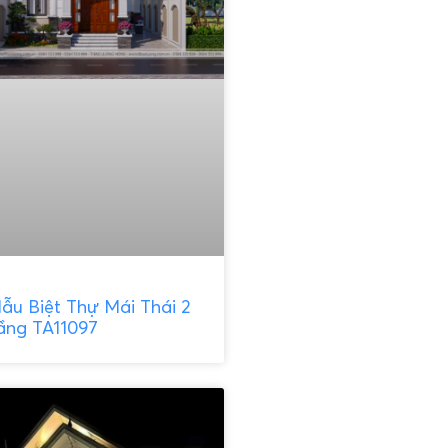
ẫu Biệt Thự Mái Thái 2
ầng TA11097