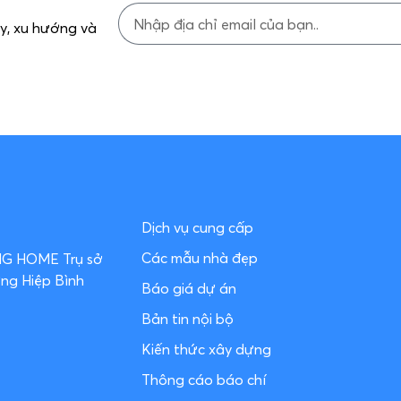
ủy, xu hướng và
Dịch vụ cung cấp
Các mẫu nhà đẹp
ƠNG HOME
Trụ sở
ờng Hiệp Bình
Báo giá dự án
Bản tin nội bộ
Kiến thức xây dựng
Thông cáo báo chí