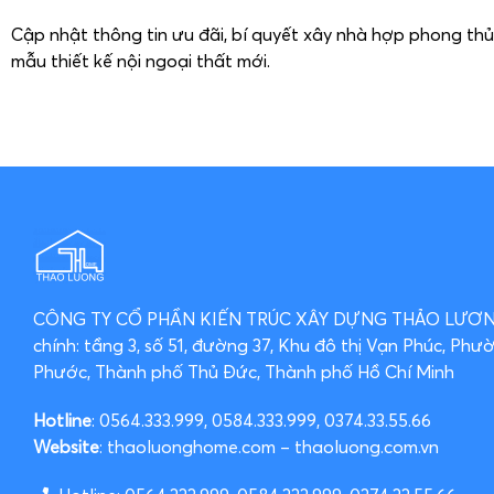
Cập nhật thông tin ưu đãi, bí quyết xây nhà hợp phong th
mẫu thiết kế nội ngoại thất mới.
CÔNG TY CỔ PHẦN KIẾN TRÚC XÂY DỰNG THẢO LƯ
chính: tầng 3, số 51, đường 37, Khu đô thị Vạn Phúc, Phư
Phước, Thành phố Thủ Đức, Thành phố Hồ Chí Minh
Hotline
: 0564.333.999, 0584.333.999, 0374.33.55.66
Website
: thaoluonghome.com – thaoluong.com.vn