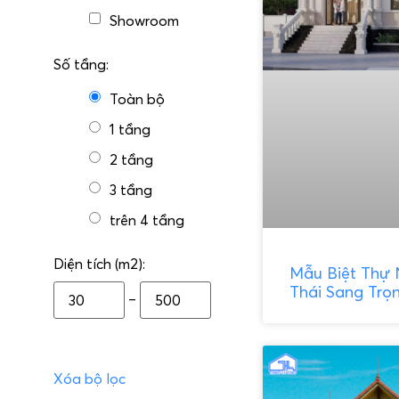
Showroom
Số tầng:
Toàn bộ
1 tầng
2 tầng
3 tầng
trên 4 tầng
Diện tích (m2):
Mẫu Biệt Thự 
Thái Sang Trọ
–
Xóa bộ lọc