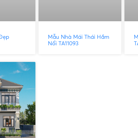
 Đẹp
Mẫu Nhà Mái Thái Hầm
M
Nổi TA11093
T