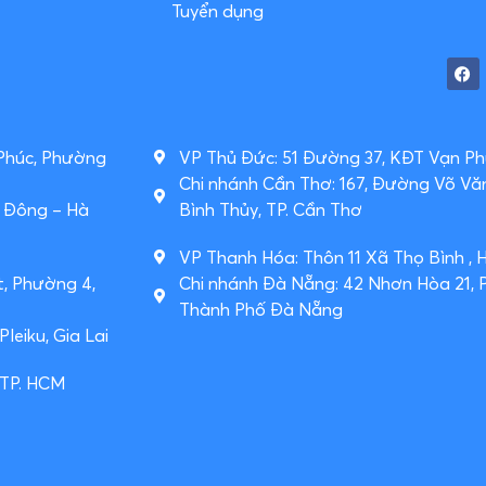
Tuyển dụng
 Phúc, Phường
VP Thủ Đức: 51 Đường 37, KĐT Vạn Phú
Chi nhánh Cần Thơ: 167, Đường Võ Vă
à Đông – Hà
Bình Thủy, TP. Cần Thơ
VP Thanh Hóa: Thôn 11 Xã Thọ Bình , 
t, Phường 4,
Chi nhánh Đà Nẵng: 42 Nhơn Hòa 21,
Thành Phố Đà Nẵng
leiku, Gia Lai
 TP. HCM