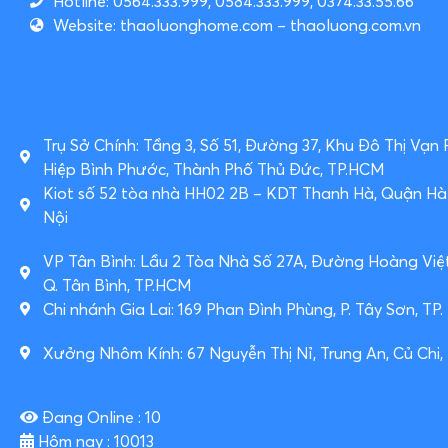
Hotline: 0564.333.999, 0584.333.999, 0374.33.55.66
Website: thaoluonghome.com – thaoluong.com.vn
Trụ Sở Chính: Tầng 3, Số 51, Đường 37, Khu Đô Thị Vạn
Hiệp Bình Phước, Thành Phố Thủ Đức, TP.HCM
Kiot số 52 tòa nhà HH02 2B – KDT Thanh Hà, Quận H
Nội
VP Tân Bình: Lầu 2 Tòa Nhà Số 27A, Đường Hoàng Việ
Q. Tân Bình, TP.HCM
Chi nhánh Gia Lai: 169 Phan Đình Phùng, P. Tây Sơn, TP. P
Xưởng Nhôm Kính: 67 Nguyễn Thị Nỉ, Trung An, Củ Chi,
Đang Online : 10
Hôm nay : 10013