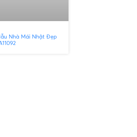
ẫu Nhà Mái Nhật Đẹp
A11092