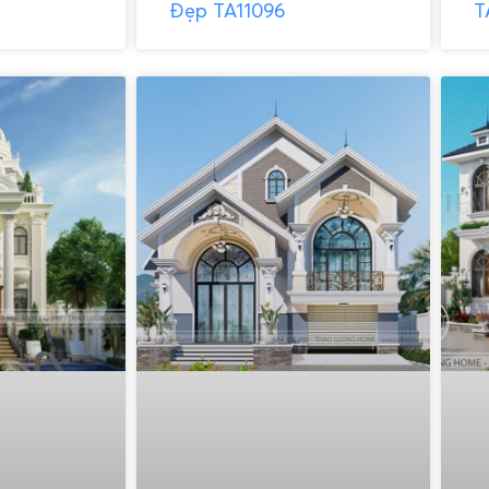
Đẹp TA11096
T