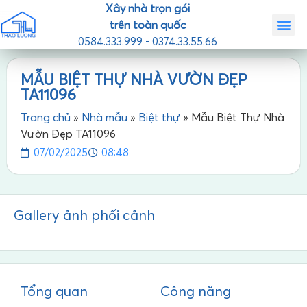
Xây nhà trọn gói
trên toàn quốc
0584.333.999 - 0374.33.55.66
Trang chủ
Giới th
Nhà mẫ
Tin tức
Liên hệ
MẪU BIỆT THỰ NHÀ VƯỜN ĐẸP
TA11096
Trang chủ
»
Nhà mẫu
»
Biệt thự
»
Mẫu Biệt Thự Nhà
Vườn Đẹp TA11096
07/02/2025
08:48
Gallery ảnh phối cảnh
Tổng quan
Công năng