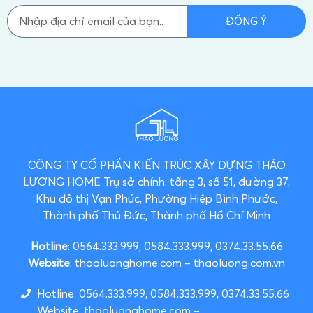
ĐỒNG Ý
CÔNG TY CỔ PHẦN KIẾN TRÚC XÂY DỰNG THẢO
LƯƠNG HOME
Trụ sở chính: tầng 3, số 51, đường 37,
Khu đô thị Vạn Phúc, Phường Hiệp Bình Phước,
Thành phố Thủ Đức, Thành phố Hồ Chí Minh
Hotline
: 0564.333.999, 0584.333.999, 0374.33.55.66
Website
: thaoluonghome.com – thaoluong.com.vn
Hotline: 0564.333.999, 0584.333.999, 0374.33.55.66
Website: thaoluonghome.com –