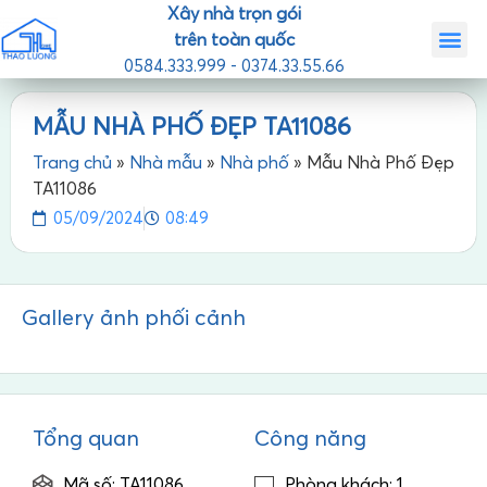
Xây nhà trọn gói
trên toàn quốc
0584.333.999 - 0374.33.55.66
Trang chủ
Giới th
Nhà mẫ
Tin tức
Liên hệ
MẪU NHÀ PHỐ ĐẸP TA11086
Trang chủ
»
Nhà mẫu
»
Nhà phố
»
Mẫu Nhà Phố Đẹp
TA11086
05/09/2024
08:49
Gallery ảnh phối cảnh
Tổng quan
Công năng
Mã số: TA11086
Phòng khách: 1