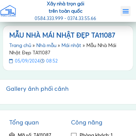
Xây nhà trọn gói
trên toàn quốc
0584.333.999 - 0374.33.55.66
Trang chủ
Giới th
Nhà mẫ
Tin tức
Liên hệ
MẪU NHÀ MÁI NHẬT ĐẸP TA11087
Trang chủ
»
Nhà mẫu
»
Mái nhật
»
Mẫu Nhà Mái
Nhật Đẹp TA11087
05/09/2024
08:52
Gallery ảnh phối cảnh
Tổng quan
Công năng
Mã số: TA11087
Phòng khách: 1