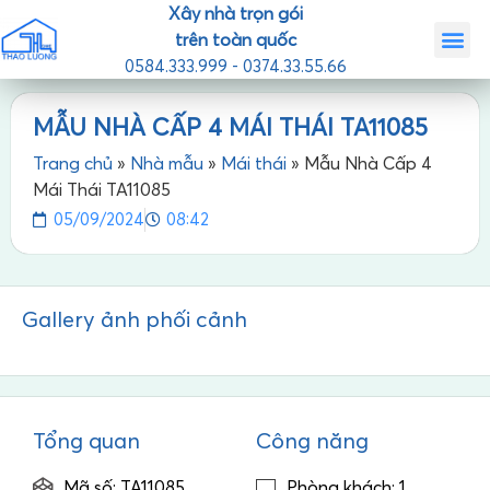
Xây nhà trọn gói
trên toàn quốc
0584.333.999 - 0374.33.55.66
Trang chủ
Giới th
Nhà mẫ
Tin tức
Liên hệ
MẪU NHÀ CẤP 4 MÁI THÁI TA11085
Trang chủ
»
Nhà mẫu
»
Mái thái
»
Mẫu Nhà Cấp 4
Mái Thái TA11085
05/09/2024
08:42
Gallery ảnh phối cảnh
Tổng quan
Công năng
Mã số: TA11085
Phòng khách: 1