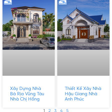
Xây Dựng Nhà
Thiết Kế Xây Nhà
Bà Rịa Vũng Tàu
Hậu Giang Nhà
Nhà Chị Hồng
Anh Phúc
1
2
3
4
5