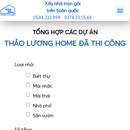
Xây nhà trọn gói
trên toàn quốc
0584.333.999 - 0374.33.55.66
Trang chủ
Giới th
Nhà mẫ
Tin tức
Liên hệ
TỔNG HỢP CÁC DỰ ÁN
THẢO LƯƠNG HOME ĐÃ THI CÔNG
Loại nhà:
Biệt thự
Mái nhật
Mái thái
Nhà phố
Sân vườn
Số tầng: