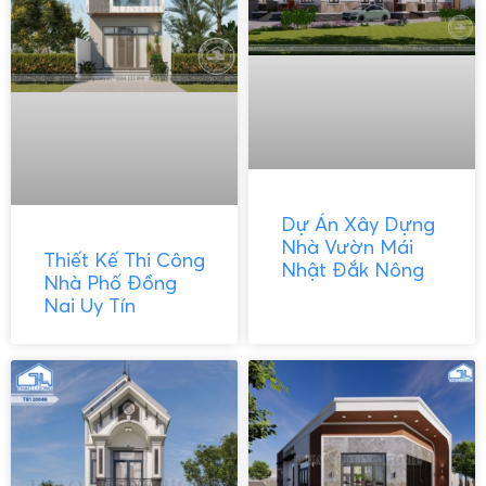
Dự Án Xây Dựng
Nhà Vườn Mái
Thiết Kế Thi Công
Nhật Đắk Nông
Nhà Phố Đồng
Nai Uy Tín