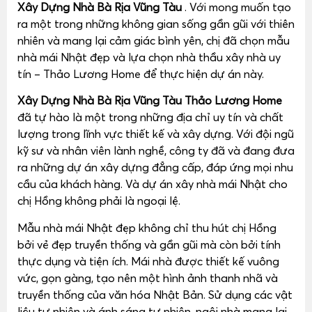
Xây Dựng Nhà Bà Rịa Vũng Tàu
. Với mong muốn tạo
ra một trong những không gian sống gần gũi với thiên
nhiên và mang lại cảm giác bình yên, chị đã chọn mẫu
nhà mái Nhật đẹp và lựa chọn nhà thầu xây nhà uy
tín – Thảo Lương Home để thực hiện dự án này.
Xây Dựng Nhà Bà Rịa Vũng Tàu
Thảo Lương Home
đã tự hào là một trong những địa chỉ uy tín và chất
lượng trong lĩnh vực thiết kế và xây dựng. Với đội ngũ
kỹ sư và nhân viên lành nghề, công ty đã và đang đưa
ra những dự án xây dựng đẳng cấp, đáp ứng mọi nhu
cầu của khách hàng. Và dự án xây nhà mái Nhật cho
chị Hồng không phải là ngoại lệ.
Mẫu nhà mái Nhật đẹp không chỉ thu hút chị Hồng
bởi vẻ đẹp truyền thống và gần gũi mà còn bởi tính
thực dụng và tiện ích. Mái nhà được thiết kế vuông
vức, gọn gàng, tạo nên một hình ảnh thanh nhã và
truyền thống của văn hóa Nhật Bản. Sử dụng các vật
liệu tự nhiên và ánh sáng tự nhiên, ngôi nhà mang lại