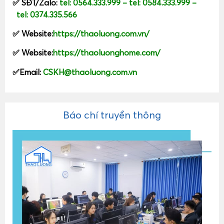
✅ SĐT/Zalo:
tel: 0564.333.999
–
tel: 0584.333.999
–
tel: 0374.335.566
✅ Website:
https://thaoluong.com.vn/
✅ Website:
https://thaoluonghome.com/
✅Email:
CSKH@thaoluong.com.vn
Báo chí truyền thông