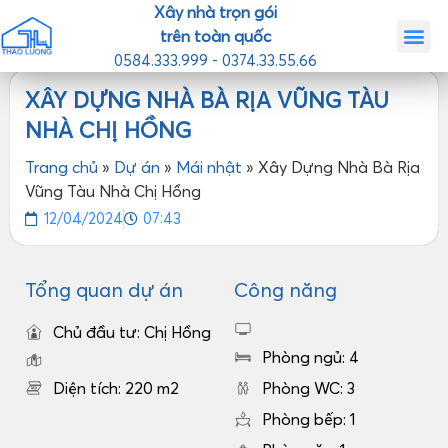
Xây nhà trọn gói
trên toàn quốc
0584.333.999 - 0374.33.55.66
Trang chủ
Giới th
Nhà mẫ
Tin tức
Liên hệ
XÂY DỰNG NHÀ BÀ RỊA VŨNG TÀU
NHÀ CHỊ HỒNG
Trang chủ
»
Dự án
»
Mái nhật
»
Xây Dựng Nhà Bà Rịa
Vũng Tàu Nhà Chị Hồng
12/04/2024
07:43
Tổng quan dự án
Công năng
Chủ đầu tư: Chị Hồng
Phòng ngủ: 4
Diện tích: 220 m2
Phòng WC: 3
Phòng bếp: 1